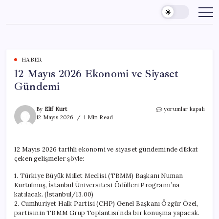
Skip
to
content
HABER
12 Mayıs 2026 Ekonomi ve Siyaset
Gündemi
12
By
Elif Kurt
yorumlar kapalı
Mayıs
12 Mayıs 2026
1 Min Read
2026
Ekonomi
ve
12 Mayıs 2026 tarihli ekonomi ve siyaset gündeminde dikkat
Siyaset
çeken gelişmeler şöyle:
Gündemi
için
1. Türkiye Büyük Millet Meclisi (TBMM) Başkanı Numan
Kurtulmuş, İstanbul Üniversitesi Ödülleri Programı’na
katılacak. (İstanbul/13.00)
2. Cumhuriyet Halk Partisi (CHP) Genel Başkanı Özgür Özel,
partisinin TBMM Grup Toplantısı’nda bir konuşma yapacak.