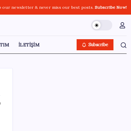
o our newsletter & never miss our best posts.
Subscribe Now!
TIM
İLETİŞİM
Subscribe
ı
SON YAZILAR
Artık çalışan primi tazminata yansıyacak