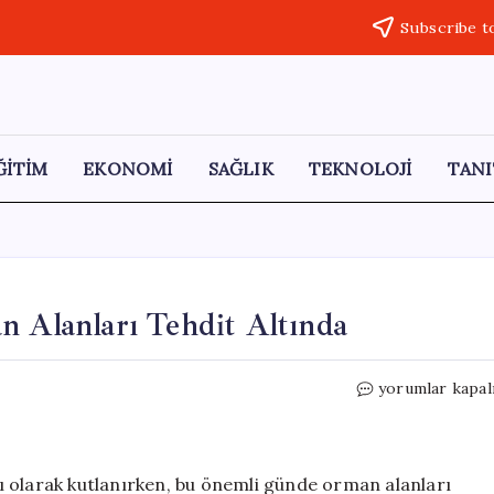
Subscribe t
ĞİTİM
EKONOMİ
SAĞLIK
TEKNOLOJİ
TANI
n Alanları Tehdit Altında
19
yorumlar kapal
Mayıs’ta
Satışa
Devam:
Orman
ı olarak kutlanırken, bu önemli günde orman alanları