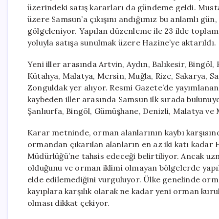
üzerindeki satış kararları da gündeme geldi. Mus
üzere Samsun’a çıkışını andığımız bu anlamlı gün,
gölgeleniyor. Yapılan düzenleme ile 23 ilde topla
yoluyla satışa sunulmak üzere Hazine’ye aktarıldı.
Yeni iller arasında Artvin, Aydın, Balıkesir, Bingöl
Kütahya, Malatya, Mersin, Muğla, Rize, Sakarya, S
Zonguldak yer alıyor. Resmi Gazete’de yayımlanan
kaybeden iller arasında Samsun ilk sırada bulunu
Şanlıurfa, Bingöl, Gümüşhane, Denizli, Malatya ve 
Karar metninde, orman alanlarının kaybı karşısında 
ormandan çıkarılan alanların en az iki katı kada
Müdürlüğü’ne tahsis edeceği belirtiliyor. Ancak u
olduğunu ve orman iklimi olmayan bölgelerde yapı
elde edilemediğini vurguluyor. Ülke genelinde orma
kayıplara karşılık olarak ne kadar yeni orman kur
olması dikkat çekiyor.