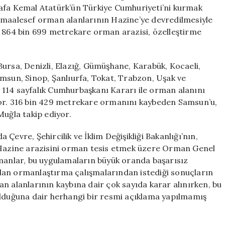
Alanları
tafa Kemal Atatürk’ün Türkiye Cumhuriyeti’ni kurmak
Tehdit
 maalesef orman alanlarının Hazine’ye devredilmesiyle
Altında
m 864 bin 699 metrekare orman arazisi, özelleştirme
için
, Bursa, Denizli, Elazığ, Gümüşhane, Karabük, Kocaeli,
amsun, Sinop, Şanlıurfa, Tokat, Trabzon, Uşak ve
 114 sayfalık Cumhurbaşkanı Kararı ile orman alanını
yor. 316 bin 429 metrekare ormanını kaybeden Samsun’u,
Muğla takip ediyor.
Çevre, Şehircilik ve İklim Değişikliği Bakanlığı’nın,
r Hazine arazisini orman tesis etmek üzere Orman Genel
zmanlar, bu uygulamaların büyük oranda başarısız
lan ormanlaştırma çalışmalarından istediği sonuçların
n alanlarının kaybına dair çok sayıda karar alınırken, bu
ulduğuna dair herhangi bir resmi açıklama yapılmamış