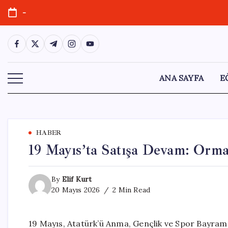
Skip
-
to
content
https://www.facebook.com/
https://twitter.com/
https://t.me/
https://www.instagram.com/
https://youtube.com/
ANA SAYFA
E
HABER
19 Mayıs’ta Satışa Devam: Orma
By
Elif Kurt
20 Mayıs 2026
2 Min Read
19 Mayıs, Atatürk’ü Anma, Gençlik ve Spor Bayram