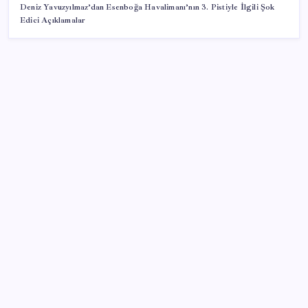
Deniz Yavuzyılmaz’dan Esenboğa Havalimanı’nın 3. Pistiyle İlgili Şok
Edici Açıklamalar
SON YAZILAR
‘Çerçeve yasa’ teklifi TBMM’de… MHP’li Feti
Yıldız’dan ‘Demirtaş’ sorusuna yanıt: ‘Bekleyin’
Apple Ürünlerine Yeni Zam Dalgası Geliyor! iPhone
Fiyatı Uçacak!
Çanakkale Belediye Başkanı Muharrem Erkek YENİ
Parti’ye katıldı