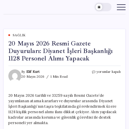
Skip
to
content
SAĞLIK
20 Mayıs 2026 Resmi Gazete
Duyuruları: Diyanet İşleri Başkanlığı
1128 Personel Alımı Yapacak
20
By
Elif Kurt
yorumlar kapalı
Mayıs
20 Mayıs 2026
1 Min Read
2026
Resmi
Gazete
20 Mayıs 2026 tarihli ve 33259 sayılı Resmi Gazete’de
Duyuruları:
yayımlanan atama kararları ve duyurular arasında Diyanet
Diyanet
İşleri
İşleri Başkanlığı’nın taşra teşkilatında görevlendirmek üzere
Başkanlığı
1128 kişilik personel alımı ilanı dikkat çekiyor. Alım yapılacak
1128
kadrolar arasında koruma ve güvenlik görevlisi ile destek
Personel
personeli yer almakta.
Alımı