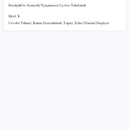
Bozüyük’te Sentetik Uyuşturucu Lyrica Yakalandı
Next
Cevdet Yılmaz: Kamu Denetiminde Yapay Zeka Dönemi Başlıyor
SON YAZILAR
AB’den 348 uyduluk güvenlik iletişim ağına onay
Türkiye, Suudi Arabistan ve Pakistan üçlü savunma
anlaşması imzaladı
ChatGPT Artık Adobe Araçlarıyla İçerik Üretebiliyor: