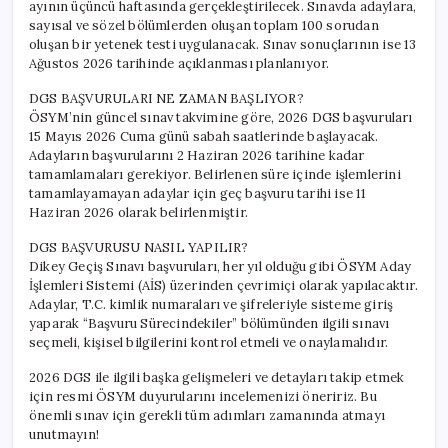
ayının üçüncü haftasında gerçekleştirilecek. Sınavda adaylara,
sayısal ve sözel bölümlerden oluşan toplam 100 sorudan
oluşan bir yetenek testi uygulanacak. Sınav sonuçlarının ise 13
Ağustos 2026 tarihinde açıklanması planlanıyor.
DGS BAŞVURULARI NE ZAMAN BAŞLIYOR?
ÖSYM’nin güncel sınav takvimine göre, 2026 DGS başvuruları
15 Mayıs 2026 Cuma günü sabah saatlerinde başlayacak.
Adayların başvurularını 2 Haziran 2026 tarihine kadar
tamamlamaları gerekiyor. Belirlenen süre içinde işlemlerini
tamamlayamayan adaylar için geç başvuru tarihi ise 11
Haziran 2026 olarak belirlenmiştir.
DGS BAŞVURUSU NASIL YAPILIR?
Dikey Geçiş Sınavı başvuruları, her yıl olduğu gibi ÖSYM Aday
İşlemleri Sistemi (AİS) üzerinden çevrimiçi olarak yapılacaktır.
Adaylar, T.C. kimlik numaraları ve şifreleriyle sisteme giriş
yaparak “Başvuru Sürecindekiler” bölümünden ilgili sınavı
seçmeli, kişisel bilgilerini kontrol etmeli ve onaylamalıdır.
2026 DGS ile ilgili başka gelişmeleri ve detayları takip etmek
için resmi ÖSYM duyurularını incelemenizi öneririz. Bu
önemli sınav için gerekli tüm adımları zamanında atmayı
unutmayın!