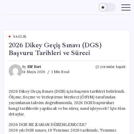
Skip
to
content
SAĞLIK
2026 Dikey Geçiş Sınavı (DGS)
Başvuru Tarihleri ve Süreci
2026
By
Elif Kurt
yorumlar kapalı
Dikey
14 Mayıs 2026
1 Min Read
Geçiş
Sınavı
(DGS)
2026 Dikey Geçiş Sınavı (DGS) için başvuru tarihleri belirlendi.
Başvuru
Ölçme, Seçme ve Yerleştirme Merkezi (ÖSYM) tarafından
Tarihleri
ve
yayımlanan takvim doğrultusunda, 2026 DGS başvuruları
Süreci
hangi tarihlerde yapılacak ve bu süreç nasıl işleyecek? İşte tüm
için
detaylar.
2026 DGS NE ZAMAN DÜZENLENECEK?
2026 yılı DGS sınavı, 19 Temmuz 2026 tarihinde, Temmuz