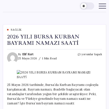
Skip
to
content
SAĞLIK
2026 YILI BURSA KURBAN
BAYRAMI NAMAZI SAATİ
2026
By
Elif Kurt
yorumlar kapalı
YILI
25 Mayıs 2026
1 Min Read
BURSA
KURBAN
BAYRAMI
NAMAZI
SAATİ
için
25 Mayıs 2026 tarihinde, Bursa’da Kurban Bayramı coşkuyla
karşılanacak. Bayram namazı, ibadetle başlayacak olan
vatandaşlar tarafından yoğun bir şekilde araştırılıyor. Peki,
Bursa’da ve Türkiye genelinde bayram namazı saati ne
zaman? İşte Bursa’nın bayram namazı saati: