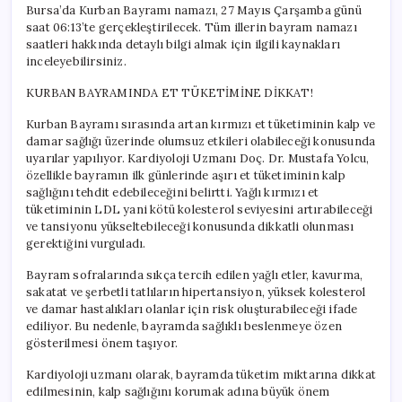
Bursa’da Kurban Bayramı namazı, 27 Mayıs Çarşamba günü
saat 06:13’te gerçekleştirilecek. Tüm illerin bayram namazı
saatleri hakkında detaylı bilgi almak için ilgili kaynakları
inceleyebilirsiniz.
KURBAN BAYRAMINDA ET TÜKETİMİNE DİKKAT!
Kurban Bayramı sırasında artan kırmızı et tüketiminin kalp ve
damar sağlığı üzerinde olumsuz etkileri olabileceği konusunda
uyarılar yapılıyor. Kardiyoloji Uzmanı Doç. Dr. Mustafa Yolcu,
özellikle bayramın ilk günlerinde aşırı et tüketiminin kalp
sağlığını tehdit edebileceğini belirtti. Yağlı kırmızı et
tüketiminin LDL yani kötü kolesterol seviyesini artırabileceği
ve tansiyonu yükseltebileceği konusunda dikkatli olunması
gerektiğini vurguladı.
Bayram sofralarında sıkça tercih edilen yağlı etler, kavurma,
sakatat ve şerbetli tatlıların hipertansiyon, yüksek kolesterol
ve damar hastalıkları olanlar için risk oluşturabileceği ifade
ediliyor. Bu nedenle, bayramda sağlıklı beslenmeye özen
gösterilmesi önem taşıyor.
Kardiyoloji uzmanı olarak, bayramda tüketim miktarına dikkat
edilmesinin, kalp sağlığını korumak adına büyük önem