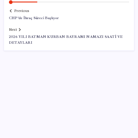
Previous
CHP’de İhraç Süreci Başlıyor
Next
2026 YILI BATMAN KURBAN BAYRAMI NAMAZI SAATİ VE
DETAYLARI
SON YAZILAR
‘Çerçeve yasa’ teklifi TBMM’de… MHP’li Feti
Yıldız’dan ‘Demirtaş’ sorusuna yanıt: ‘Bekleyin’