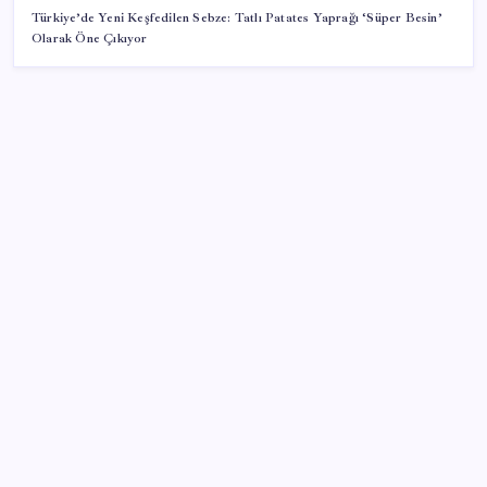
Türkiye’de Yeni Keşfedilen Sebze: Tatlı Patates Yaprağı ‘Süper Besin’
Olarak Öne Çıkıyor
SON YAZILAR
Artık çalışan primi tazminata yansıyacak
Yargıtay’dan kritik karar: SGK emekliye faiz
ödeyecek!
AB’den 348 uyduluk güvenlik iletişim ağına onay
Türkiye, Suudi Arabistan ve Pakistan üçlü savunma
anlaşması imzaladı