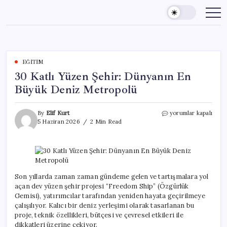
Skip
to
content
EĞITIM
30 Katlı Yüzen Şehir: Dünyanın En
Büyük Deniz Metropolü
30
By
Elif Kurt
yorumlar kapalı
Katlı
5 Haziran 2026
2 Min Read
Yüzen
Şehir:
Dünyanın
En
Büyük
Deniz
Son yıllarda zaman zaman gündeme gelen ve tartışmalara yol
Metropolü
açan dev yüzen şehir projesi “Freedom Ship” (Özgürlük
için
Gemisi), yatırımcılar tarafından yeniden hayata geçirilmeye
çalışılıyor. Kalıcı bir deniz yerleşimi olarak tasarlanan bu
proje, teknik özellikleri, bütçesi ve çevresel etkileri ile
dikkatleri üzerine çekiyor.