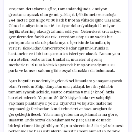
Projenin detaylarına göre, tamamlandığında 2 milyon
grostonu aşacak olan gemi, yaklaşık 1,6 kilometre uzunluğa,
244 metre genişliğe ve 30 katlı bir bina yüksekliğine ulaşacak.
Güncel maliyetinin ise 16,1 milyar dolar (yaklaşık 12 milyar
İngiliz sterlini) olacağı tahmin ediliyor. Geleneksel kruvaziyer
gemilerinden farklı olarak, Freedom Ship uzun vadeli bir
yerleşim alanı olarak planlanıyor. İçerisinde konutlar, iş
yerleri, ilkokuldan üniversiteye kadar eğitim kurumları,
hastaneler ve tıbbi araştırma tesisleri yer alacak. Bunun yanı
sıra oteller, restoranlar, bankalar, müzeler, alışveriş
merkezleri, 15.000 koltuk kapasiteli bir spor stadyumu, su
parkı ve konser salonu gibi sosyal olanaklar da bulunacak.
Aşırı boyutları nedeniyle geleneksel limanlara yanaşamayacak
olan Freedom Ship, dünya turunu yaklaşık her iki yılda bir
tamamlayacak şekilde, saatte ortalama 8 mil (7 knot) hızla
hareket edecek. Yapının, 80.000 kişiye kadar ev sahipliği
yapması planlanıyor; yolcu, ziyaretçi ve lojistik malzeme
taşımacılığı feribotlar, ikmal tekneleri ve hava araçları ile
gerçekleştirilecek. Yatırımcı grubunun açıklamalarına göre,
inşaatın Endonezya’da başlaması ve parçaların denizde
birleştirilmesi öngörülüyor. Yapım sürecinin 3 ila 4 yıl sürmesi
bekleniyor ve bazı sakinlerin inşaat tamamlanmadan gemiye