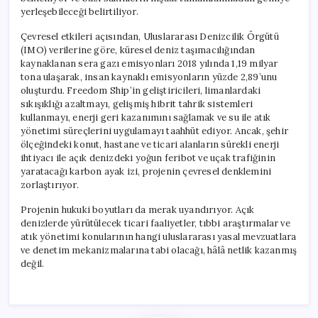
yerleşebileceği belirtiliyor.
Çevresel etkileri açısından, Uluslararası Denizcilik Örgütü
(IMO) verilerine göre, küresel deniz taşımacılığından
kaynaklanan sera gazı emisyonları 2018 yılında 1,19 milyar
tona ulaşarak, insan kaynaklı emisyonların yüzde 2,89’unu
oluşturdu. Freedom Ship’in geliştiricileri, limanlardaki
sıkışıklığı azaltmayı, gelişmiş hibrit tahrik sistemleri
kullanmayı, enerji geri kazanımını sağlamak ve su ile atık
yönetimi süreçlerini uygulamayı taahhüt ediyor. Ancak, şehir
ölçeğindeki konut, hastane ve ticari alanların sürekli enerji
ihtiyacı ile açık denizdeki yoğun feribot ve uçak trafiğinin
yaratacağı karbon ayak izi, projenin çevresel denklemini
zorlaştırıyor.
Projenin hukuki boyutları da merak uyandırıyor. Açık
denizlerde yürütülecek ticari faaliyetler, tıbbi araştırmalar ve
atık yönetimi konularının hangi uluslararası yasal mevzuatlara
ve denetim mekanizmalarına tabi olacağı, hâlâ netlik kazanmış
değil.