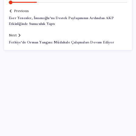
Previous
Eser Yenenler, İmamoğlu’na Destek Paylaşımının Ardından AKP
Etkinliğinde Sunuculuk Yaptı
Next
Fethiye’de Orman Yangını: Müdahale Çalışmaları Devam Ediyor
SON YAZILAR
‘Çerçeve yasa’ teklifi TBMM’de… MHP’li Feti
Yıldız’dan ‘Demirtaş’ sorusuna yanıt: ‘Bekleyin’