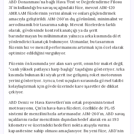
ABD Donanması’na bağlı Hava Test ve Değerlendirme Filosu
31’in kullandığı bu savaş uçağındaki füze, mevcut AIM-120
AMRAAM füzelerinin yerini almak ve onları güçlendirmek
amacıyla geliştirildi. AIM-260’ın dış görünümü, minimalist ve
aerodinamik bir tasarıma sahip. Mevcut füzelerden farklı
olarak, gövdesinde kontrol kanatçığı ya da şerit
barındırmayan bu mühimmatın yalnızca arka kısmında dört
yönlendirici kanatçık bulunuyor. Uzmanlar, bu tasarımın
füzenin hız ve menzil performansını artırmak için özel olarak
optimize edildiğini vurguluyor.
Füzenin ön kısmında yer alan sarı şerit, onun bir maket değil,
“canlı yüksek patlayıcı harp başlığı” taşıdığını gösteriyor. Arka
kısımda bulunan iki siyah şerit ise gelişmiş roket motorunun
yerini gösteriyor. Ayrıca, test uçuşları sırasında görsel takibi
kolaylaştırmak için gövde üzerinde kare işaretler de dikkat
çekiyor.
ABD Deniz ve Hava Kuvvetleri’nin ortak projesinin temel
motivasyonu, Çin’in hava-hava füzeleri, özellikle de PL-15
sistemi ile menzilini hızla artırmasıdır. AIM-260’ın, ABD savaş
uçaklarını radar menzilinin dışından hedef alarak en az 193
kilometre ve üzerindeki hedefleri nokta atışıyla vurma
kapasitesine sahip olması amaçlanıyor. Bu yeni füze, ABD’nin