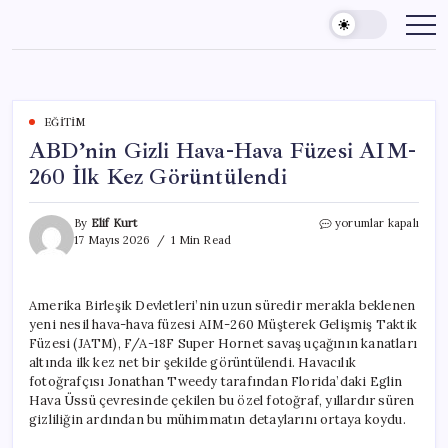
Skip
to
content
EĞITIM
ABD’nin Gizli Hava-Hava Füzesi AIM-
260 İlk Kez Görüntülendi
ABD’nin
By
Elif Kurt
yorumlar kapalı
Gizli
17 Mayıs 2026
1 Min Read
Hava-
Hava
Füzesi
Amerika Birleşik Devletleri’nin uzun süredir merakla beklenen
AIM-
yeni nesil hava-hava füzesi AIM-260 Müşterek Gelişmiş Taktik
260
İlk
Füzesi (JATM), F/A-18F Super Hornet savaş uçağının kanatları
Kez
altında ilk kez net bir şekilde görüntülendi. Havacılık
Görüntülendi
fotoğrafçısı Jonathan Tweedy tarafından Florida’daki Eglin
için
Hava Üssü çevresinde çekilen bu özel fotoğraf, yıllardır süren
gizliliğin ardından bu mühimmatın detaylarını ortaya koydu.