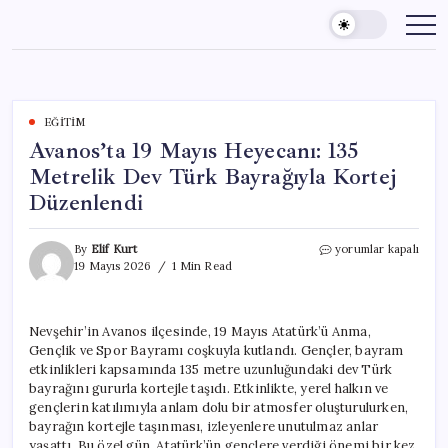
Skip
to
content
EĞITIM
Avanos’ta 19 Mayıs Heyecanı: 135
Metrelik Dev Türk Bayrağıyla Kortej
Düzenlendi
Avanos’ta
By
Elif Kurt
yorumlar kapalı
19
19 Mayıs 2026
1 Min Read
Mayıs
Heyecanı:
135
Nevşehir’in Avanos ilçesinde, 19 Mayıs Atatürk’ü Anma,
Metrelik
Gençlik ve Spor Bayramı coşkuyla kutlandı. Gençler, bayram
Dev
Türk
etkinlikleri kapsamında 135 metre uzunluğundaki dev Türk
Bayrağıyla
bayrağını gururla kortejle taşıdı. Etkinlikte, yerel halkın ve
Kortej
gençlerin katılımıyla anlam dolu bir atmosfer oluşturulurken,
Düzenlendi
bayrağın kortejle taşınması, izleyenlere unutulmaz anlar
için
yaşattı. Bu özel gün, Atatürk’ün gençlere verdiği önemi bir kez