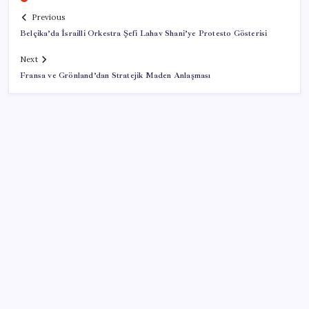
Previous
Belçika’da İsrailli Orkestra Şefi Lahav Shani’ye Protesto Gösterisi
Next
Fransa ve Grönland’dan Stratejik Maden Anlaşması
SON YAZILAR
‘Çerçeve yasa’ teklifi TBMM’de… MHP’li Feti
Yıldız’dan ‘Demirtaş’ sorusuna yanıt: ‘Bekleyin’
Apple Ürünlerine Yeni Zam Dalgası Geliyor! iPhone