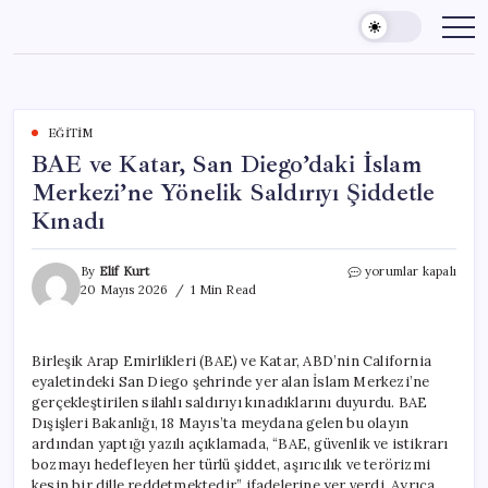
Skip
to
content
EĞITIM
BAE ve Katar, San Diego’daki İslam
Merkezi’ne Yönelik Saldırıyı Şiddetle
Kınadı
BAE
By
Elif Kurt
yorumlar kapalı
ve
20 Mayıs 2026
1 Min Read
Katar,
San
Diego’daki
Birleşik Arap Emirlikleri (BAE) ve Katar, ABD’nin California
İslam
eyaletindeki San Diego şehrinde yer alan İslam Merkezi’ne
Merkezi’ne
Yönelik
gerçekleştirilen silahlı saldırıyı kınadıklarını duyurdu. BAE
Saldırıyı
Dışişleri Bakanlığı, 18 Mayıs’ta meydana gelen bu olayın
Şiddetle
ardından yaptığı yazılı açıklamada, “BAE, güvenlik ve istikrarı
Kınadı
bozmayı hedefleyen her türlü şiddet, aşırıcılık ve terörizmi
için
kesin bir dille reddetmektedir.” ifadelerine yer verdi. Ayrıca,