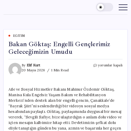
Skip
to
content
EĞITIM
Bakan Göktaş: Engelli Gençlerimiz
Geleceğimizin Umudu
Bakan
By
Elif Kurt
yorumlar kapalı
Göktaş:
20 Mayıs 2026
1 Min Read
Engelli
Gençlerimiz
Geleceğimizin
Aile ve Sosyal Hizmetler Bakanı Mahinur Özdemir Göktaş,
Umudu
Manisa Kula Engelsiz Yaşam Bakım ve Rehabilitasyon
için
Merkezi’nden destek alan bir engelli gencin, Çanakkale’de
“Bayrak Şiiri”ni seslendirdiği bir videoyu sosyal medya
hesabından paylaştı. Göktaş, paylaşımında duygusal bir mesaj
vererek, “Sevgili Safiye, bize ulaştırdığın o anlam dolu video ve
içten mesajın kalbimize hitap etti. Devletimizin şefkat dolu
eliyle tanıştığın günden bu yana, azmin ve başarınla her geçen