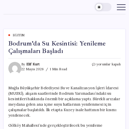
Skip
to
content
EĞITIM
Bodrum’da Su Kesintisi: Yenileme
Çalışmaları Başladı
Bodrum’da
By
Elif Kurt
yorumlar kapalı
Su
22 Mayıs 2026
1 Min Read
Kesintisi:
Yenileme
Çalışmaları
Muğla Büyükşehir Belediyesi Su ve Kanalizasyon İşleri İdaresi
Başladı
(MUSKİ), akşam saatlerinde Bodrum Yarımadası’ndaki su
için
kesintileri hakkında önemli bir açıklama yaptı. Sürekli arızalar
meydana gelen ana içme suyu hatlarının yenilenmesi için
çalışmalar başlatıldı. İlk etapta Kuzey isale hattının bir kısmı
yenilenecek.
Gölköy Mahallesi’nde gerçekleştirilecek bu yenileme