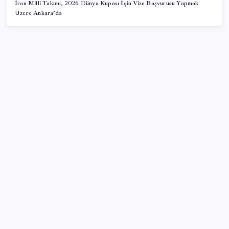
İran Milli Takımı, 2026 Dünya Kupası İçin Vize Başvurusu Yapmak
Üzere Ankara’da
SON YAZILAR
‘Çerçeve yasa’ teklifi TBMM’de… MHP’li Feti
Yıldız’dan ‘Demirtaş’ sorusuna yanıt: ‘Bekleyin’
Apple Ürünlerine Yeni Zam Dalgası Geliyor! iPhone
Fiyatı Uçacak!
Çanakkale Belediye Başkanı Muharrem Erkek YENİ
Parti’ye katıldı