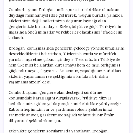
Cumhurbaşkanı Erdoğan, milli sporcularla birlikte olmaktan
duyduğu memnuniyeti dile getirerek, “Bugün burada, yalnızca
ailelerinizin değil, milletimizin de gurur kaynağı olan
gençlerimizle bir aradayız. Sizler, büyük ve güçlü Türkiye’nin
inşasında öncü mimarlar ve rehberler olacaksınız” ifadelerini
kullandı.
Erdoğan, konuşmasında gençlerin geleceğe yönelik umutlarını
desteklediklerini belirtirken, “Sizlerin huzurlu ve müreffeh
yarınlar inşa etme çabası içindeyiz. Terörsüz bir Türkiye ile
hem ülkemizi belalardan kurtarmaya hem de milli birliğimizi
güçlendirmeye çalışıyoruz. Amacımız, yaşadığımız zorlukları
sizlerin yaşamaması ve çektiğimiz sıkıntıları bir daha
yaşamamanızdır” dedi.
Cumhurbaşkanı, gençlere olan desteğini sürdürme
konusundaki kararlılığını vurgulayarak, “Türkiye Yüzyılı
hedeflerimize giden yolda gençlerimizle birlikte yürüyeceğiz.
Rabbim hepimizin yar ve yardımcısı olsun. Şehitlerimizi
rahmetle anıyor, gazilerimize sağlıklı ve huzurlu bir ömür
diliyorum” şeklinde konuştu.
Etkinlikte gençlerin sorularını da yanıtlayan Erdoğan,