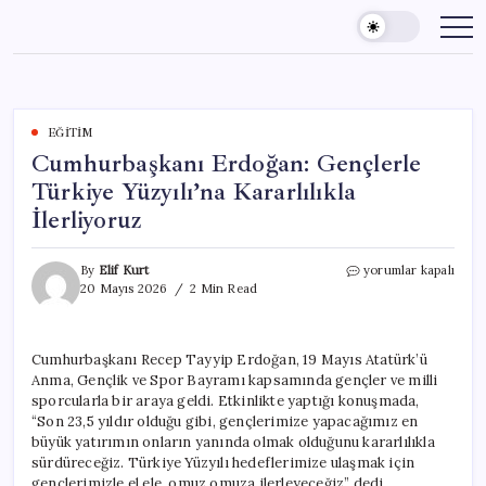
Skip
to
content
EĞITIM
Cumhurbaşkanı Erdoğan: Gençlerle
Türkiye Yüzyılı’na Kararlılıkla
İlerliyoruz
Cumhurbaşkanı
By
Elif Kurt
yorumlar kapalı
Erdoğan:
20 Mayıs 2026
2 Min Read
Gençlerle
Türkiye
Yüzyılı’na
Cumhurbaşkanı Recep Tayyip Erdoğan, 19 Mayıs Atatürk’ü
Kararlılıkla
Anma, Gençlik ve Spor Bayramı kapsamında gençler ve milli
İlerliyoruz
için
sporcularla bir araya geldi. Etkinlikte yaptığı konuşmada,
“Son 23,5 yıldır olduğu gibi, gençlerimize yapacağımız en
büyük yatırımın onların yanında olmak olduğunu kararlılıkla
sürdüreceğiz. Türkiye Yüzyılı hedeflerimize ulaşmak için
gençlerimizle el ele, omuz omuza ilerleyeceğiz” dedi.