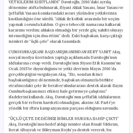
YETKİLERİM KISITLANDI” Davutoğlu, 2016’daki ayrılış
dönemine atıfta bulunarak, Siyasi Ahlak Yasası, İmar Yasası ve
Şeffaflık Yasası konularındaki ısrarı yüzünden yetkilerinin
kısıtlandığını öne sürdü. “Ahlak ile koltuk arasında bir seçim
yapmak zorunda kaldım. O gece teheccüt namazına kalkarak
kararımı verdim; ahlakın olmadığı bir yerde güç sahibi olmayı
istemediğim için dua ettim” dedi. Eski başbakan, karşı çıktığı
isimleri de “üçlü çete” olarak tanımladı.
CUMHURBAŞKANI BAŞDANIŞMANINDAN SERT YANIT Akış,
sosyal medya üzerinden yaptığı açıklamada Davutoğlu’nun
iddialarına cevap verdi. Davutoğlu’nun Siyasi Etik Kanunu’nu
Ocak 2015’te duyurduğunu ve yetki devrinin Mayıs 2016’da
gerçekleştiğini vurgulayan Akış, “Siz, sondan ikinci
başbakanlığınız döneminde, başbakan olmanızla birlikte
etrafınızdaki çete ile beraber uluslararası destek alarak Sayın
Cumhurbaşkanımızı etkisiz hale getirmeye çalıştınız”
ifadelerini kullandı. Akış, Davutoğlu’nun şeffaflık iddialarının
gerçek bir reform hareketi olmadığını, aksine AK Parti’ye
yönelik bir iftira kampanyasının parçası olduğunu savundu.
“ÜÇLÜ ÇETE DEDİĞİNİZ İSİMLER HUKUKA SAHİP ÇIKTI”
Akış, Davutoğlu’nun hedef aldığı isimler olan Binali Yıldırım,
Berat Albayrak ve Süleyman Soylu’ya destek vererek, bu