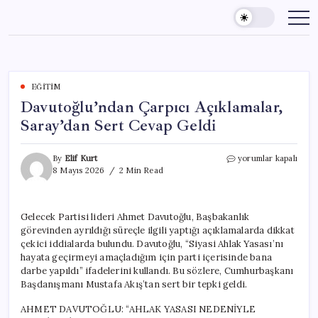
Skip
to
content
EĞITIM
Davutoğlu’ndan Çarpıcı Açıklamalar,
Saray’dan Sert Cevap Geldi
Davutoğlu’ndan
By
Elif Kurt
yorumlar kapalı
Çarpıcı
8 Mayıs 2026
2 Min Read
Açıklamalar,
Saray’dan
Sert
Gelecek Partisi lideri Ahmet Davutoğlu, Başbakanlık
Cevap
görevinden ayrıldığı süreçle ilgili yaptığı açıklamalarda dikkat
Geldi
için
çekici iddialarda bulundu. Davutoğlu, “Siyasi Ahlak Yasası’nı
hayata geçirmeyi amaçladığım için parti içerisinde bana
darbe yapıldı” ifadelerini kullandı. Bu sözlere, Cumhurbaşkanı
Başdanışmanı Mustafa Akış’tan sert bir tepki geldi.
AHMET DAVUTOĞLU: “AHLAK YASASI NEDENİYLE