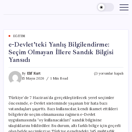
Skip
to
content
EĞITIM
e-Devlet’teki Yanlış Bilgilendirme:
Seçim Olmayan İllere Sandık Bilgisi
Yansıdı
e-
By
Elif Kurt
yorumlar kapalı
Devlet’teki
15 Mayıs 2026
1 Min Read
Yanlış
Bilgilendirme:
Seçim
Türkiye’de 7 Haziran’da gerçekleştirilecek yerel seçimler
Olmayan
öncesinde, e-Devlet sisteminde yaşanan bir hata bazı
İllere
Sandık
vatandaşları şaşırttı. Bazı kullanıcılar, kendi ikamet ettikleri
Bilgisi
bölgelerde seçim olmamasına rağmen e-Devlet
Yansıdı
uygulamasında “oy kullanacakları” sandık bilgisine
için
ulaştıklarını bildirdiler. Bu durum, altı farklı bölge için geçerli
olan belde seçimleri ve Türkiye genelindeki 345 muhtarlık,