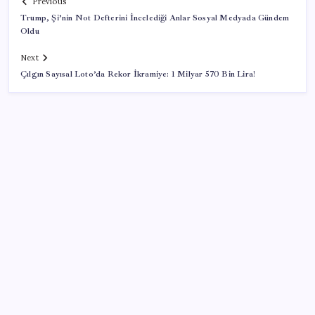
Previous
Trump, Şi’nin Not Defterini İncelediği Anlar Sosyal Medyada Gündem
Oldu
Next
Çılgın Sayısal Loto’da Rekor İkramiye: 1 Milyar 570 Bin Lira!
SON YAZILAR
AB’den 348 uyduluk güvenlik iletişim ağına onay
Türkiye, Suudi Arabistan ve Pakistan üçlü savunma
anlaşması imzaladı