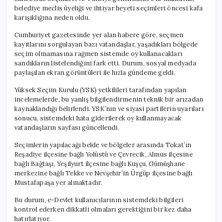
belediye meclis üyeliği ve ihtiyar heyeti seçimleri öncesi kafa
karışıklığına neden oldu.
Cumhuriyet gazetesinde yer alan habere göre, seçmen
kayıtlarını sorgulayan bazı vatandaşlar, yaşadıkları bölgede
seçim olmamasına rağmen sistemde oy kullanacakları
sandıkların listelendiğini fark etti. Durum, sosyal medyada
paylaşılan ekran görüntüleri ile hızla gündeme geldi.
Yüksek Seçim Kurulu (YSK) yetkilileri tarafından yapılan
incelemelerde, bu yanlış bilgilendirmenin teknik bir arızadan
kaynaklandığı belirlendi. YSK’nın ve siyasi partilerin uyarıları
sonucu, sistemdeki hata giderilerek oy kullanmayacak
vatandaşların sayfası güncellendi.
Seçimlerin yapılacağı belde ve bölgeler arasında Tokat’ın
Reşadiye ilçesine bağlı Yolüstü ve Çevrecik, Almus ilçesine
bağlı Bağtaşı, Yeşilyurt ilçesine bağlı Kuşçu, Gümüşhane
merkezine bağlı Tekke ve Nevşehir’in Ürgüp ilçesine bağlı
Mustafapaşa yer almaktadır.
Bu durum, e-Devlet kullanıcılarının sistemdeki bilgileri
kontrol ederken dikkatli olmaları gerektiğini bir kez daha
hatırlatıyor.