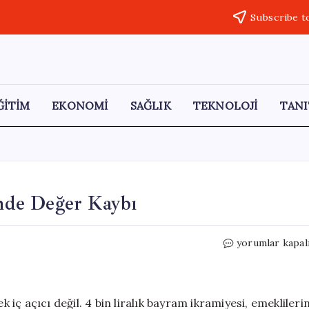
Subscribe t
ĞİTİM
EKONOMİ
SAĞLIK
TEKNOLOJİ
TANI
inde Değer Kaybı
Emeklilik
yorumlar kapal
İkramiyesi:
Yıllar
İçinde
Değer
ç açıcı değil. 4 bin liralık bayram ikramiyesi, emeklileri