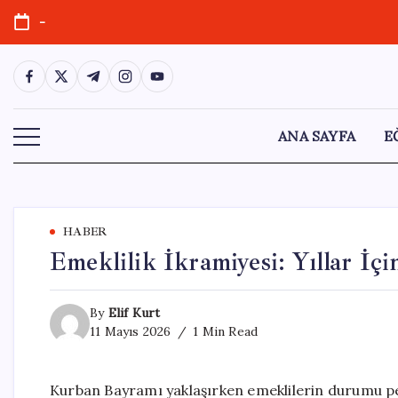
Skip
-
to
content
https://www.facebook.com/
https://twitter.com/
https://t.me/
https://www.instagram.com/
https://youtube.com/
ANA SAYFA
E
HABER
Emeklilik İkramiyesi: Yıllar İç
By
Elif Kurt
11 Mayıs 2026
1 Min Read
Kurban Bayramı yaklaşırken emeklilerin durumu pek i