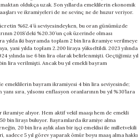
Kaybı
olmaktan oldukça uzak. Son yıllarda emeklilerin ekonomik
için
aaşları ve ikramiyeleri de ne sevinç ne de huzur veriyor.
i ücretin %62.4’ü seviyesindeyken, bu oran günümüzde
larının 2018’deki %20.30’un çok üzerinde olması
ra yılda iki bayramda toplam 2 bin lira ikramiye verilmeye
aya, yani yılda toplam 2.200 liraya yükseltildi. 2023 yılında
24 yılında ise 6 bin lira olarak belirlenmişti. Geçtiğimiz yıl
in lira verilmişti. Ancak bu yıl emekli bayram
e emeklilerin bayram ikramiyesi 4 bin lira seviyesinde;
n yanı sıra, yılsonu enflasyon oranlarının bu yıl %30’lara
r ikramiye alıyor. Hem aktif vekil maaşı hem de emekli
i 450 bin lirayı buluyor. Bayramlarda ikramiye alma
ğin, 20 bin lira aylık alan bir işçi emeklisi ile milletvekili
lleri, sadece 5 yıl görev yaparak ömür boyu maaş alma hakkı