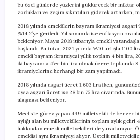
bu özel günlerde yüzlerini güldürecek bir miktar 
zorlukları ve geçim sıkıntıları giderek artarken, m
2018 yılında emeklilerin bayram ikramiyesi asgar
%14.2’ye geriledi. Yıl sonunda ise enflasyon oran
bekleniyor. Mayıs 2018 itibarıyla emekli vatandaşla
başlandı. Bu tutar, 2021 yılında %10 artışla 1100 lir
emekli bayram ikramiyesi yıllık toplam 4 bin lira, 20
iki bayramda 4’er bin lira olmak üzere toplamda 8 b
ikramiyelerine herhangi bir zam yapılmadı.
2018 yılında asgari ücret 1.603 lira iken, günümüzd
oysa asgari ücret ise 28 bin 75 lira civarında. Bunu
ulaşması bekleniyor.
Mecliste görev yapan 499 milletvekili de benzer bi
aylığı alan bu milletvekillerinin toplam aylık gelir
hakkından emekli milletvekilleri de yararlanıyor. Örne
emeklisi aynı ikramiyeyi alıyor. Üstelik milletveki