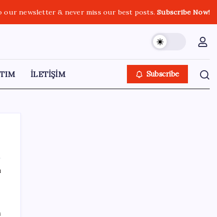
o our newsletter & never miss our best posts.
Subscribe Now!
TIM
İLETİŞİM
Subscribe
ı
SON YAZILAR
‘Çerçeve yasa’ teklifi TBMM’de… MHP’li Feti
n
Yıldız’dan ‘Demirtaş’ sorusuna yanıt: