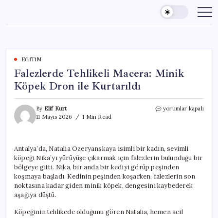
Skip
to
content
EĞITIM
Falezlerde Tehlikeli Macera: Minik
Köpek Dron ile Kurtarıldı
Falezlerde
By
Elif Kurt
yorumlar kapalı
Tehlikeli
11 Mayıs 2026
1 Min Read
Macera:
Minik
Köpek
Antalya’da, Natalia Ozeryanskaya isimli bir kadın, sevimli
Dron
köpeği Nika’yı yürüyüşe çıkarmak için falezlerin bulunduğu bir
ile
Kurtarıldı
bölgeye gitti. Nika, bir anda bir kediyi görüp peşinden
için
koşmaya başladı. Kedinin peşinden koşarken, falezlerin son
noktasına kadar giden minik köpek, dengesini kaybederek
aşağıya düştü.
Köpeğinin tehlikede olduğunu gören Natalia, hemen acil