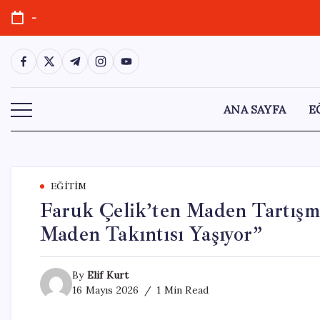
Skip
-
to
content
https://www.facebook.com/
https://twitter.com/
https://t.me/
https://www.instagram.com/
https://youtube.com/
ANA SAYFA
E
EĞITIM
Faruk Çelik’ten Maden Tartışma
Maden Takıntısı Yaşıyor”
By
Elif Kurt
16 Mayıs 2026
1 Min Read