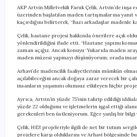
AKP Artvin Milletvekili Faruk Çelik, Artvin’de inşa 
üzerinden başlatılan maden tartışmalarına yanıt ver
kaçırdığını belirterek, “Bazı arkadaşlar madenle ka
Çelik, hastane projesi hakkında önerilere açık olduk
yönlendirildiğini ifade etti. “Hastane yapımı konusu
zaman açığız. Ancak konuyu ‘Yukarıda maden araya
maden müzesi yapmayı düşünüyorum; orada insanl
Arhavi’de madencilik faaliyetlerinin mümkün olmad
açılabileceğini ancak doğaya zarar verecek bir çalı
insanların yaşamını olumsuz etkileyen hiçbir proj
Ayrıca, Artvin’in yüzde 75’inin tahrip edildiği iddi
yüzde 22 olduğunu ve işletmelerin işgal ettiği alan
gerekenleri ben üstleniyorum. Eğer yanlış bir bilgi
Çelik, HES projeleriyle ilgili de net bir tutum serg
projelere karşı olduklarını ve Arhavi bölgesinde bu 