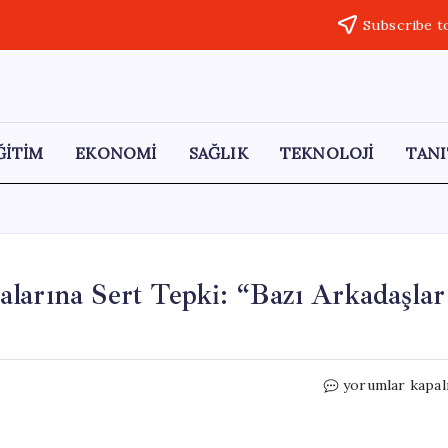
Subscribe t
ĞİTİM
EKONOMİ
SAĞLIK
TEKNOLOJİ
TANI
larına Sert Tepki: “Bazı Arkadaşlar
Faruk
yorumlar kapal
Çelik’ten
Maden
Tartışmalarına