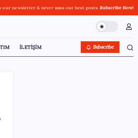
o our newsletter & never miss our best posts.
Subscribe Now!
TIM
İLETİŞİM
Subscribe
SON YAZILAR
ı
‘Çerçeve yasa’ teklifi TBMM’de… MHP’li Feti
Yıldız’dan ‘Demirtaş’ sorusuna yanıt: