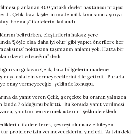
Sert
edilmesi planlanan 400 yataklı devlet hastanesi projesi
Tepki:
di. Çelik, bazı kişilerin madencilik konusunu aşırıya
“Bazı
fayı bozmuş” ifadelerini kullandı.
Arkadaşlar
Maden
larını belirtirken, eleştirilerin haksız yere
Takıntısı
nda ‘Şöyle olsa daha iyi olur’ gibi yapıcı önerilere her
Yaşıyor”
caksınız’ noktasına taşımanın anlamı yok. Hatta bir
için
arı davet edeceğim” dedi.
ığını vurgulayan Çelik, bazı bölgelerin madene
şmaya asla izin vermeyeceklerini dile getirdi. “Burada
eye onay vermeyeceğiz” şeklinde konuştu.
alarına da yanıt veren Çelik, gerçekte bu oranın yalnızca
ın binde 7 olduğunu belirtti. “Bu konuda yanıt verilmesi
 varsa, yanıtını ben vermek isterim” şeklinde ekledi.
ilediklerini ifade ederek, çevreyi olumsuz etkileyen
tür projelere izin vermeyeceklerini yineledi. “Artvin’deki