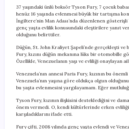
37 yaşındaki ünlü boksör Tyson Fury, 7 çocuk babas
henüz 16 yaşında evlenmesi büyük bir tartışma konu
İngiltere’nin Man Adası’nda düzenlenen gösterişli b
genç yaşta evlilik konusundaki eleştirilere yanıt ver
olduğunu belirttiler.
Düğün, St. John Kraliyet Şapeli’nde gerçekleşti v
Fury, kızını düğün mekanına lüks bir otomobille götü
Özellikle, Venezuelanın yaşı ve evliliği onaylayan a
Venezuela’nın annesi Paris Fury, kızının bu önemli
Venezuela’nın yaşına göre oldukça olgun olduğunu 
bu yaşta evlenmesini yargılayamam. Eğer mutluluğ
Tyson Fury, kızının ilişkisini desteklediğini ve dam
önem vermedi. O, kendi kültürlerinde erken evlili
karşıladıklarını ifade etti.
Fury çifti, 2008 yılında genç yaşta evlendi ve Venez