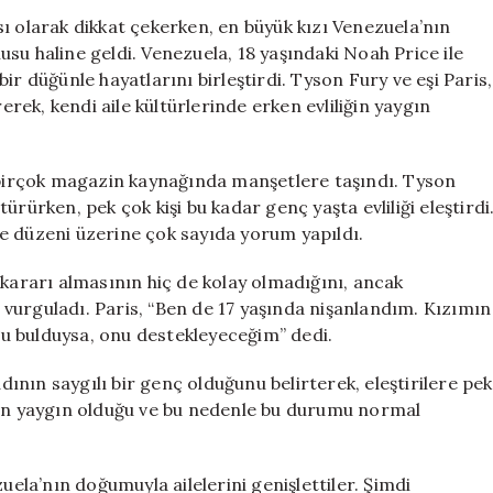
Fury’nin
ı olarak dikkat çekerken, en büyük kızı Venezuela’nın
Kızı
su haline geldi. Venezuela, 18 yaşındaki Noah Price ile
Venezuela
ir düğünle hayatlarını birleştirdi. Tyson Fury ve eşi Paris,
ve
erek, kendi aile kültürlerinde erken evliliğin yaygın
Noah
Price’ın
Düğünü
e birçok magazin kaynağında manşetlere taşındı. Tyson
Tartışma
rürken, pek çok kişi bu kadar genç yaşta evliliği eleştirdi
Yarattı
için
ile düzeni üzerine çok sayıda yorum yapıldı.
 kararı almasının hiç de kolay olmadığını, ancak
vurguladı. Paris, “Ben de 17 yaşında nişanlandım. Kızımın
u bulduysa, onu destekleyeceğim” dedi.
adının saygılı bir genç olduğunu belirterek, eleştirilere pek
ğin yaygın olduğu ve bu nedenle bu durumu normal
uela’nın doğumuyla ailelerini genişlettiler. Şimdi