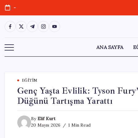
Skip
-
to
content
https://www.facebook.com/
https://twitter.com/
https://t.me/
https://www.instagram.com/
https://youtube.com/
ANA SAYFA
E
EĞITIM
Genç Yaşta Evlilik: Tyson Fury
Düğünü Tartışma Yarattı
By
Elif Kurt
20 Mayıs 2026
1 Min Read