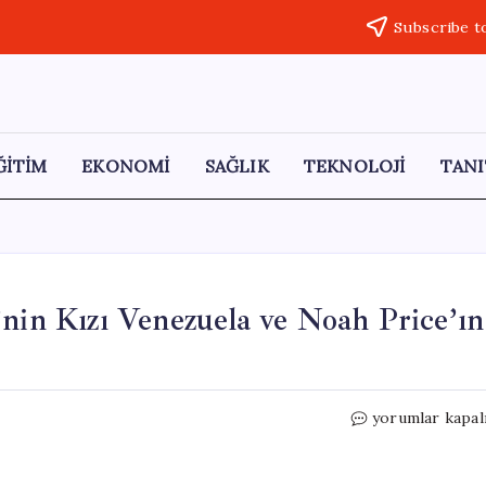
Subscribe t
ĞİTİM
EKONOMİ
SAĞLIK
TEKNOLOJİ
TANI
’nin Kızı Venezuela ve Noah Price’ın
Genç
yorumlar kapal
Yaşta
Evlilik:
Tyson