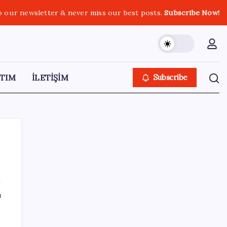
o our newsletter & never miss our best posts.
Subscribe Now!
TIM
İLETİŞİM
Subscribe
SON YAZILAR
ı
‘Çerçeve yasa’ teklifi TBMM’de… MHP’li Feti
Yıldız’dan ‘Demirtaş’ sorusuna yanıt: