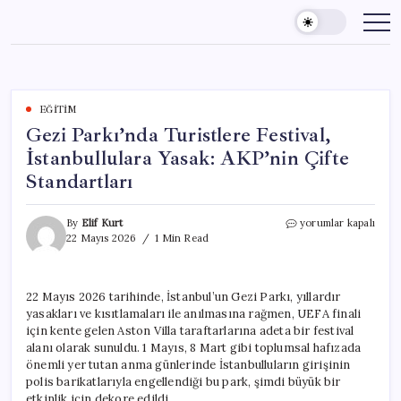
Skip
to
content
EĞITIM
Gezi Parkı’nda Turistlere Festival,
İstanbullulara Yasak: AKP’nin Çifte
Standartları
Gezi
By
Elif Kurt
yorumlar kapalı
Parkı’nda
22 Mayıs 2026
1 Min Read
Turistlere
Festival,
İstanbullulara
22 Mayıs 2026 tarihinde, İstanbul’un Gezi Parkı, yıllardır
Yasak:
yasakları ve kısıtlamaları ile anılmasına rağmen, UEFA finali
AKP’nin
Çifte
için kente gelen Aston Villa taraftarlarına adeta bir festival
Standartları
alanı olarak sunuldu. 1 Mayıs, 8 Mart gibi toplumsal hafızada
için
önemli yer tutan anma günlerinde İstanbulluların girişinin
polis barikatlarıyla engellendiği bu park, şimdi büyük bir
etkinlik için dekore edildi.