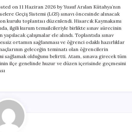
için
osted on 11 Haziran 2026 by Yusuf Arslan Kütahya’nın
iselere Geçiş Sistemi (LGS) sınavı öncesinde alınacak
yon kurulu toplantısı düzenlendi. Hisarcık Kaymakamı
, ilgili kurum temsilcileriyle birlikte sınav sürecinin
in yapılacak çalışmalar ele alındı. Toplantıda sınav
sessiz ortamın sağlanması ve öğrenci odaklı hazırlıklar
açlarının geleceğin teminatı olan öğrencilerin
rini sağlamak olduğunu belirtti. Atam, sınava girecek tüm
ecinin ilçe genelinde huzur ve düzen içerisinde geçmesini
nsı