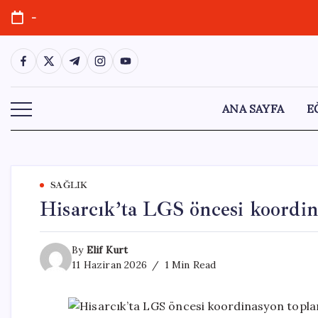
Skip
-
to
content
https://www.facebook.com/
https://twitter.com/
https://t.me/
https://www.instagram.com/
https://youtube.com/
ANA SAYFA
E
SAĞLIK
Hisarcık’ta LGS öncesi koordina
By
Elif Kurt
11 Haziran 2026
1 Min Read