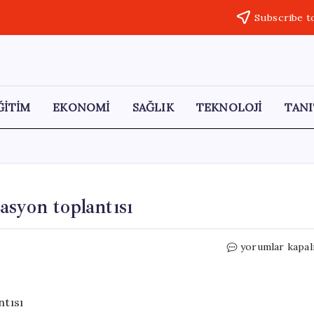
Subscribe t
ĞİTİM
EKONOMİ
SAĞLIK
TEKNOLOJİ
TANI
syon toplantısı
Hisarcık’ta
yorumlar kapal
LGS
öncesi
koordinasyon
toplantısı