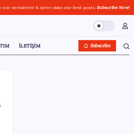
o our newsletter & never miss our best posts.
Subscribe Now!
TIM
İLETİŞİM
Subscribe
ı
SON YAZILAR
Artık çalışan primi tazminata yansıyacak