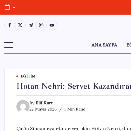
Skip
-
to
content
https://www.facebook.com/
https://twitter.com/
https://t.me/
https://www.instagram.com/
https://youtube.com/
ANA SAYFA
E
EĞITIM
Hotan Nehri: Servet Kazandıra
By
Elif Kurt
22 Mayıs 2026
1 Min Read
Çin’in Sincan eyaletinde yer alan Hotan Nehri, dün