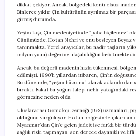
dikkat çekiyor. Ancak, bölgedeki kontrolsüz madencil
Binlerce yıldır Çin kültürünün ayrılmaz bir parçası
girmiş durumda.
Yeşim taşı, Çin medeniyetinde “paha biçilemez” ola
Günümüzde, Hotan Nehri ve onu besleyen Beyaz ve Si
tanınmakta. Yerel arayıcılar, bu nadir taşların yüks
milyon yuan) değerine ulaşabildiğini belirtmektedir
Ancak, bu değerli madenin hızla tükenmesi, bölgen
edilmişti. 1990’lı yıllardan itibaren, Çin’in doğusu
Bu dönemde, “yeşim hücumu” olarak adlandırılan sür
bıraktı. Fakat bu yoğun talep, nehir yatağındaki r
görmesine neden oldu.
Uluslararası Gemoloji Derneği (IGS) uzmanları, piy
olduğunu vurguluyor. Hotan bölgesinde çıkarılan ne
Myanmar’dan Çin’e gelen jadeit ise farklı bir türdü
sağlık riski taşımayan, son derece dayanıklı ve lifli 