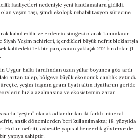
Taşının
ik faaliyetleri nedeniyle yeni kısıtlamalara gidildi.
Evi
 olan yeşim taşı, şimdi ekolojik rehabilitasyon sürecine
için
rak kabul edilir ve erdemin simgesi olarak tanımlanır.
yah Yeşim nehirleri, içerdikleri büyük nefrit bloklarıyla
ek kalitedeki tek bir parçasının yaklaşık 212 bin dolar (1
.
in Uygur halkı tarafından uzun yıllar boyunca göz ardı
ndaki artan talep, bölgeye büyük ekonomik canlılık getirdi.
eçte, yeşim taşının gram fiyatı altın fiyatlarını geride
ezervlerin hızla azalmasına ve ekosistemin zarar
asada “yeşim” olarak adlandırılan iki farklı mineral
frit, antik dönemlerden beri kullanılmakta; 18. yüzyılda
r. Hotan nefriti, asbestle yapısal benzerlik gösterse de
bir yapıya sahiptir.