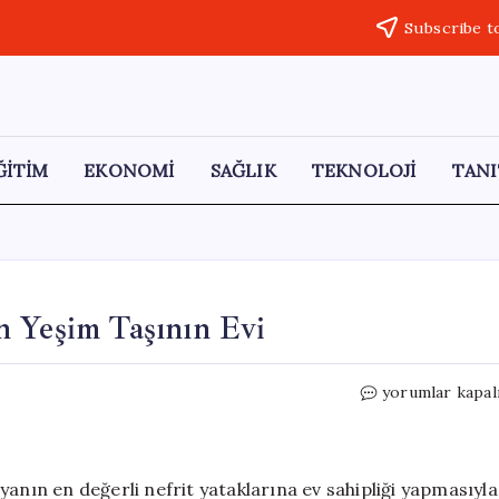
Subscribe t
ĞİTİM
EKONOMİ
SAĞLIK
TEKNOLOJİ
TANI
n Yeşim Taşının Evi
Hotan
yorumlar kapal
Nehri:
Servet
Kazandıran
Yeşim
yanın en değerli nefrit yataklarına ev sahipliği yapmasıyla