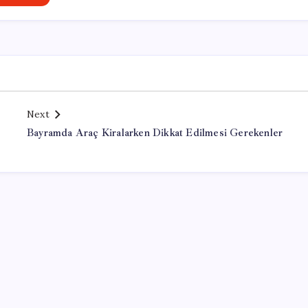
Next
Bayramda Araç Kiralarken Dikkat Edilmesi Gerekenler
Office Lisans Satın Al
kayseri çıkışlı turlar