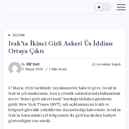
Skip
to
content
EĞITIM
Irak’ta İkinci Gizli Askeri Üs İddiası
Ortaya Çıktı
Irak’ta
By
Elif Kurt
yorumlar kapalı
İkinci
17 Mayıs 2026
1 Min Read
Gizli
Askeri
Üs
17 Mayıs 2026 tarihinde yayınlanan bir habere göre, İsrail’in
İddiası
Irak’ın çöl alanlarında, İran’a yönelik saldırılarında kullanılmak
Ortaya
Çıktı
üzere “ikinci gizli askeri üssü” kurduğu iddiaları gündeme
için
geldi. New York Times (NYT), adı açıklanmayan Iraklı ve
bölgesel güvenlik yetkililerine dayandırdığı haberinde, İsrail’in
Irak’ın batısındaki çöl bölgesinde iki gizli karakolun faaliyet
gösterdiğini öne sürdü.