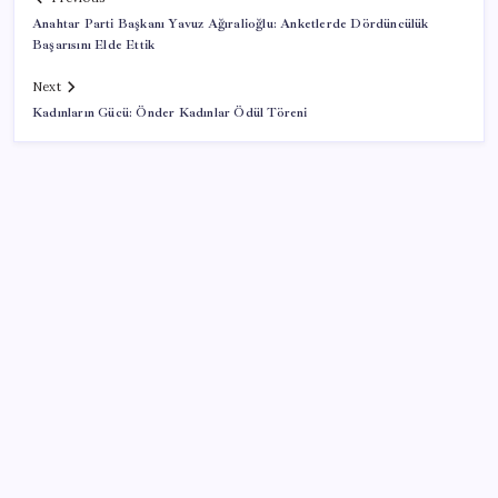
Anahtar Parti Başkanı Yavuz Ağıralioğlu: Anketlerde Dördüncülük
Başarısını Elde Ettik
Next
Kadınların Gücü: Önder Kadınlar Ödül Töreni
SON YAZILAR
‘Çerçeve yasa’ teklifi TBMM’de… MHP’li Feti
Yıldız’dan ‘Demirtaş’ sorusuna yanıt: ‘Bekleyin’
Apple Ürünlerine Yeni Zam Dalgası Geliyor! iPhone
Fiyatı Uçacak!