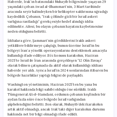
Haberde, Irak’ın batısındaki Nuhayib bölgesinde yaşayan 29
yaşındaki çoban Awad al-Shammari’nin, 3 Mart tarihinde
aracında seyir halindeyken bir helikopter saldırısına uğradığı
kaydedildi. Çobanın, “Irak çölünde gizli bir İsrail askeri
varlığına rastladığı” gerekçesiyle hedef alındığı iddia
edilmekte. Ailesi, bu olayın çobanın hayatını kaybetmesine
neden olduğunu belirtti.
İddialara göre, Şammari’nin gördüklerini Iraklı askeri
yetkililere bildirmeye çalıştığı, bunun üzerine İsrail’in bu
bölgeyi İran’a yönelik operasyonlarını desteklemek amacıyla
kullandığı ifade ediliyor. Söz konusu karakolun, Haziran
2025’te İsrail ile İran arasında gerçekleşen “12 Gün Savaşı”
olarak bilinen çatışmada da aktif olarak kullanıldığı iddiası
haberde yer aldı. Ayrıca İsrail’in 2024 sonlarından itibaren bu
bölgede hazırlıklar yaptığı bilgisi de paylaşıldı.
Washington yönetiminin, Haziran 2025’ten bu yana bu
karakol hakkında bilgi sahibi olduğu öne sürüldü. Iraklı
Tümgeneral Ali el-Hamdani, ordunun çobanın keşfinden bir
aydan fazla süre önce bölgede İsrail varlığından
şüphelendiğini belirtti. Son olarak, Nuhayib’deki karakolun
artık aktif olmadığı, ancak Irak’taki diğer karakolun durumu
hakkında net bir bilgi olmadığı ifade edildi.