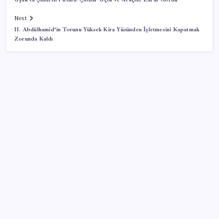
Next
II. Abdülhamid’in Torunu Yüksek Kira Yüzünden İşletmesini Kapatmak
Zorunda Kaldı
SON YAZILAR
‘Çerçeve yasa’ teklifi TBMM’de… MHP’li Feti
Yıldız’dan ‘Demirtaş’ sorusuna yanıt: ‘Bekleyin’
Apple Ürünlerine Yeni Zam Dalgası Geliyor! iPhone
Fiyatı Uçacak!