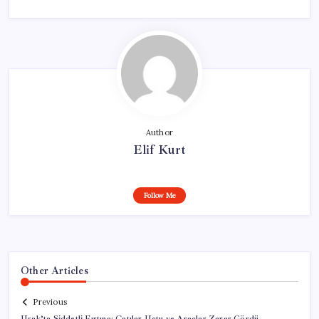
Author
Elif Kurt
Follow Me
Other Articles
Previous
Uşak’ta Şiddetli Fırtına: Çatılar Uçtu ve Araçlar Zarar Gördü