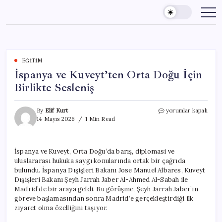
Skip
to
content
EĞITIM
İspanya ve Kuveyt’ten Orta Doğu İçin
Birlikte Sesleniş
İspanya
By
Elif Kurt
yorumlar kapalı
ve
14 Mayıs 2026
1 Min Read
Kuveyt’ten
Orta
Doğu
İspanya ve Kuveyt, Orta Doğu’da barış, diplomasi ve
İçin
uluslararası hukuka saygı konularında ortak bir çağrıda
Birlikte
Sesleniş
bulundu. İspanya Dışişleri Bakanı Jose Manuel Albares, Kuveyt
için
Dışişleri Bakanı Şeyh Jarrah Jaber Al-Ahmed Al-Sabah ile
Madrid’de bir araya geldi. Bu görüşme, Şeyh Jarrah Jaber’in
göreve başlamasından sonra Madrid’e gerçekleştirdiği ilk
ziyaret olma özelliğini taşıyor.