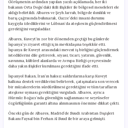
Görüşmenin ardından yapılan yazılı açıklamada, her iki
bakanın Orta Doğu’daki ikili ilişkiler ile bölgesel meseleleri ele
aldığı belirtildi. Albares ve Şeyh Jarrah, bölgede ılımlılık ve
barış çağrısında bulunarak, Gazze’deki insani durumu
kaygıyla izlediklerini ve Lübnan’da ateşkesin güçlendirilmesi
gerektiğini vurguladılar.
Albares, Kuveyt’in zor bir dönemden geçtiği bu günlerde
İspanya’yı ziyaret ettiği için mevkidaşına teşekkür etti.
İspanya ile Kuveyt arasındaki mevcut iş birliğini güçlendirmek
istediklerini dile getirerek, siyasi, ticari, yatırım, güvenlik,
savunma, kültürel alanlarda ve Avrupa Birliği çerçevesinde
daha yakın ilişkiler kurulması gerektiğini ifade etti.
İspanyol Bakan, İran’ın haksız saldırılarına karşı Kuveyt
halkına destek verdiklerini belirterek, çatışmalara son verecek
bir müzakerelerin sürdürülmesi gerektiğini ve tüm tarafların
ateşkese uyması gerektiğini vurguladı. Albares, ayrıca
Hürmüz Boğazı’nda güvenliğin sağlanması ve seyrüsefer
özgürlüğünün garanti altına alınmasının önemine dikkat çekti.
Önceki gün de Albares, Madrid’de Suudi Arabistan Dışişleri
Bakanı Faysal bin Ferhan Al Suud ile bir araya gelmişti.