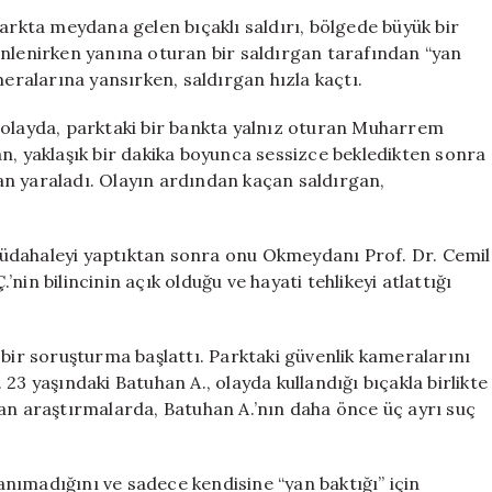
Oturan
parkta meydana gelen bıçaklı saldırı, bölgede büyük bir
Genç
inlenirken yanına oturan bir saldırgan tarafından “yan
Korkunç
meralarına yansırken, saldırgan hızla kaçtı.
Bir
An
 olayda, parktaki bir bankta yalnız oturan Muharrem
Yaşadı
rgan, yaklaşık bir dakika boyunca sessizce bekledikten sonra
için
n yaraladı. Olayın ardından kaçan saldırgan,
k müdahaleyi yaptıktan sonra onu Okmeydanı Prof. Dr. Cemil
in bilincinin açık olduğu ve hayati tehlikeyi atlattığı
 bir soruşturma başlattı. Parktaki güvenlik kameralarını
i. 23 yaşındaki Batuhan A., olayda kullandığı bıçakla birlikte
lan araştırmalarda, Batuhan A.’nın daha önce üç ayrı suç
nımadığını ve sadece kendisine “yan baktığı” için