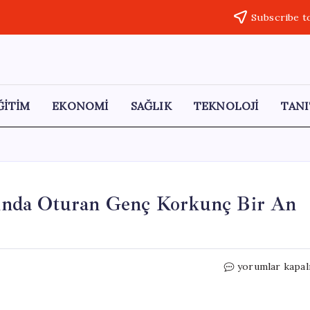
Subscribe t
ĞİTİM
EKONOMİ
SAĞLIK
TEKNOLOJİ
TANI
anında Oturan Genç Korkunç Bir An
İstanbul’da
yorumlar kapal
Bıçaklı
Saldırı:
Yanında