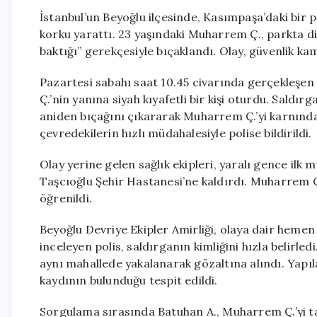
İstanbul’un Beyoğlu ilçesinde, Kasımpaşa’daki bir 
korku yarattı. 23 yaşındaki Muharrem Ç., parkta d
baktığı” gerekçesiyle bıçaklandı. Olay, güvenlik ka
Pazartesi sabahı saat 10.45 civarında gerçekleşen
Ç.’nin yanına siyah kıyafetli bir kişi oturdu. Saldı
aniden bıçağını çıkararak Muharrem Ç.’yi karnında
çevredekilerin hızlı müdahalesiyle polise bildirildi.
Olay yerine gelen sağlık ekipleri, yaralı gence il
Taşcıoğlu Şehir Hastanesi’ne kaldırdı. Muharrem Ç.’n
öğrenildi.
Beyoğlu Devriye Ekipler Amirliği, olaya dair hemen
inceleyen polis, saldırganın kimliğini hızla belirled
aynı mahallede yakalanarak gözaltına alındı. Yapı
kaydının bulunduğu tespit edildi.
Sorgulama sırasında Batuhan A., Muharrem Ç.’yi ta