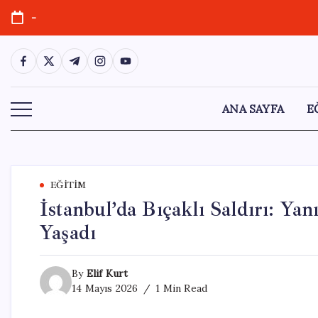
Skip
-
to
content
https://www.facebook.com/
https://twitter.com/
https://t.me/
https://www.instagram.com/
https://youtube.com/
ANA SAYFA
E
EĞITIM
İstanbul’da Bıçaklı Saldırı: Y
Yaşadı
By
Elif Kurt
14 Mayıs 2026
1 Min Read