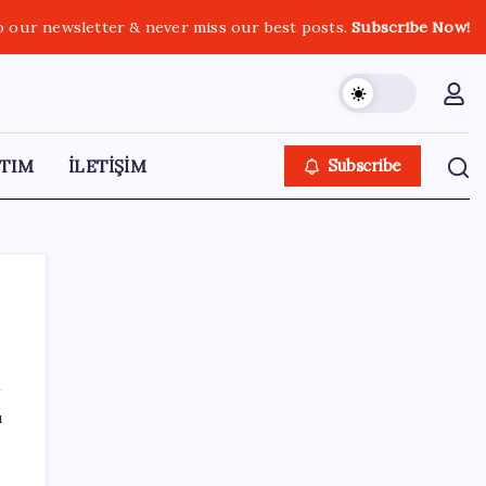
o our newsletter & never miss our best posts.
Subscribe Now!
TIM
İLETİŞİM
Subscribe
SON YAZILAR
ı
Artık çalışan primi tazminata yansıyacak