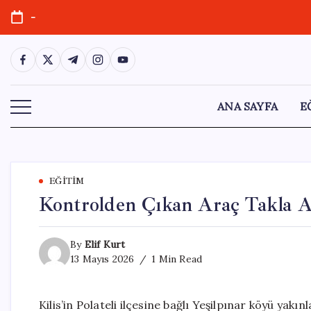
Skip
-
to
content
https://www.facebook.com/
https://twitter.com/
https://t.me/
https://www.instagram.com/
https://youtube.com/
ANA SAYFA
E
EĞITIM
Kontrolden Çıkan Araç Takla At
By
Elif Kurt
13 Mayıs 2026
1 Min Read
Kilis’in Polateli ilçesine bağlı Yeşilpınar köyü yak