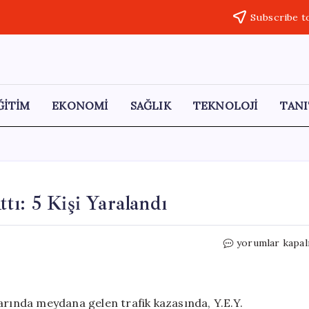
Subscribe t
ĞİTİM
EKONOMİ
SAĞLIK
TEKNOLOJİ
TANI
tı: 5 Kişi Yaralandı
Kontrolden
yorumlar kapal
Çıkan
Araç
Takla
Attı:
ınlarında meydana gelen trafik kazasında, Y.E.Y.