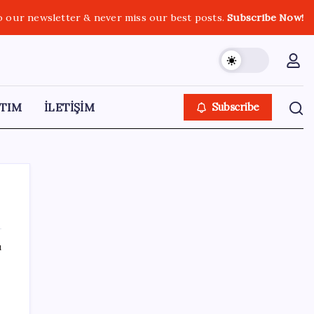
o our newsletter & never miss our best posts.
Subscribe Now!
TIM
İLETİŞİM
Subscribe
ı
SON YAZILAR
Artık çalışan primi tazminata yansıyacak