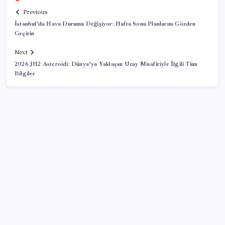
Previous
İstanbul’da Hava Durumu Değişiyor: Hafta Sonu Planlarını Gözden
Geçirin
Next
2026 JH2 Asteroidi: Dünya’ya Yaklaşan Uzay Misafiriyle İlgili Tüm
Bilgiler
SON YAZILAR
AB’den 348 uyduluk güvenlik iletişim ağına onay
Türkiye, Suudi Arabistan ve Pakistan üçlü savunma