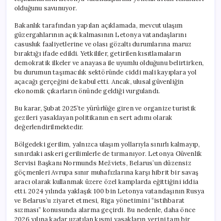
olduğunu savunuyor.
Bakanlık tarafından yapılan açıklamada, mevcut ulaşım
güzergahlarının açık kalmasının Letonya vatandaşlarını
casusluk faaliyetlerine ve olası gözaltı durumlarına maruz
bıraktığı ifade edildi. Yetkililer, getirilen kısıtlamaların
demokratik ilkeler ve anayasa ile uyumlu olduğunu belirtirken,
bu durumun taşımacılık sektöründe ciddi mali kayıplara yol
açacağı gerçeğini de kabul etti. Ancak, ulusal güvenliğin
ekonomik çıkarların önünde geldiği vurgulandı.
Bu karar, Şubat 2025’te yürürlüğe giren ve organize turistik
gezileri yasaklayan politikanın en sert adımı olarak
değerlendirilmektedir.
Bölgedeki gerilim, yalnızca ulaşım yollarıyla sınırlı kalmayıp,
sınırdaki askeri gerilimlerle de tırmanıyor. Letonya Güvenlik
Servisi Başkanı Normunds Mežviets, Belarus’un düzensiz
göçmenleri Avrupa sınır muhafızlarına karşı hibrit bir savaş
aracı olarak kullanmak üzere özel kamplarda eğittiğini iddia
etti. 2024 yılında yaklaşık 100 bin Letonya vatandaşının Rusya
ve Belarus’u ziyaret etmesi, Riga yönetimini “istihbarat
sızması” konusunda alarma geçirdi. Bu nedenle, daha önce
2026 yılına kadar uzatılan kısmi yasakların yerini tam bir