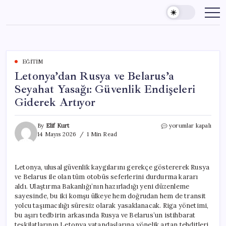
Skip
to
content
EĞITIM
Letonya’dan Rusya ve Belarus’a
Seyahat Yasağı: Güvenlik Endişeleri
Giderek Artıyor
Letonya’dan
By
Elif Kurt
yorumlar kapalı
Rusya
14 Mayıs 2026
1 Min Read
ve
Belarus’a
Seyahat
Letonya, ulusal güvenlik kaygılarını gerekçe göstererek Rusya
Yasağı:
ve Belarus ile olan tüm otobüs seferlerini durdurma kararı
Güvenlik
Endişeleri
aldı. Ulaştırma Bakanlığı’nın hazırladığı yeni düzenleme
Giderek
sayesinde, bu iki komşu ülkeye hem doğrudan hem de transit
Artıyor
yolcu taşımacılığı süresiz olarak yasaklanacak. Riga yönetimi,
için
bu aşırı tedbirin arkasında Rusya ve Belarus’un istihbarat
teşkilatlarının Letonya vatandaşlarına yönelik artan tehditleri