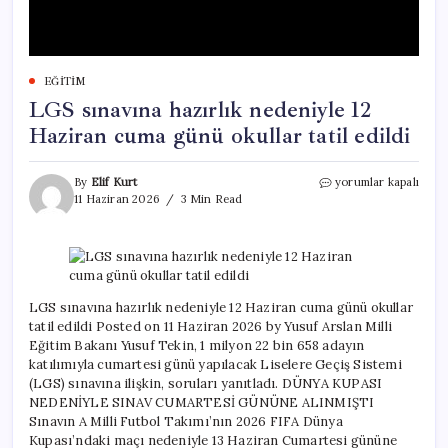
EĞITIM
LGS sınavına hazırlık nedeniyle 12
Haziran cuma günü okullar tatil edildi
LGS
By
Elif Kurt
yorumlar kapalı
sınavına
11 Haziran 2026
3 Min Read
hazırlık
nedeniyle
12
Haziran
cuma
günü
LGS sınavına hazırlık nedeniyle 12 Haziran cuma günü okullar
okullar
tatil edildi Posted on 11 Haziran 2026 by Yusuf Arslan Milli
tatil
Eğitim Bakanı Yusuf Tekin, 1 milyon 22 bin 658 adayın
edildi
katılımıyla cumartesi günü yapılacak Liselere Geçiş Sistemi
için
(LGS) sınavına ilişkin, soruları yanıtladı. DÜNYA KUPASI
NEDENİYLE SINAV CUMARTESİ GÜNÜNE ALINMIŞTI
Sınavın A Milli Futbol Takımı’nın 2026 FIFA Dünya
Kupası’ndaki maçı nedeniyle 13 Haziran Cumartesi gününe