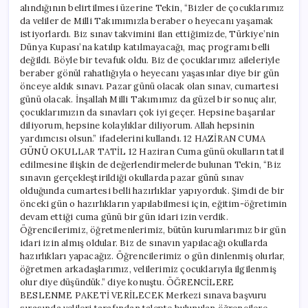
alındığının belirtilmesi üzerine Tekin, “Bizler de çocuklarımız
da veliler de Milli Takımımızla beraber o heyecanı yaşamak
istiyorlardı. Biz sınav takvimini ilan ettiğimizde, Türkiye’nin
Dünya Kupası’na katılıp katılmayacağı, maç programı belli
değildi. Böyle bir tevafuk oldu. Biz de çocuklarımız aileleriyle
beraber gönül rahatlığıyla o heyecanı yaşasınlar diye bir gün
önceye aldık sınavı. Pazar günü olacak olan sınav, cumartesi
günü olacak. İnşallah Milli Takımımız da güzel bir sonuç alır,
çocuklarımızın da sınavları çok iyi geçer. Hepsine başarılar
diliyorum, hepsine kolaylıklar diliyorum. Allah hepsinin
yardımcısı olsun.” ifadelerini kullandı. 12 HAZİRAN CUMA
GÜNÜ OKULLAR TATİL 12 Haziran Cuma günü okulların tatil
edilmesine ilişkin de değerlendirmelerde bulunan Tekin, “Biz
sınavın gerçekleştirildiği okullarda pazar günü sınav
olduğunda cumartesi belli hazırlıklar yapıyorduk. Şimdi de bir
önceki gün o hazırlıkların yapılabilmesi için, eğitim-öğretimin
devam ettiği cuma günü bir gün idari izin verdik.
Öğrencilerimiz, öğretmenlerimiz, bütün kurumlarımız bir gün
idari izin almış oldular. Biz de sınavın yapılacağı okullarda
hazırlıkları yapacağız. Öğrencilerimiz o gün dinlenmiş olurlar,
öğretmen arkadaşlarımız, velilerimiz çocuklarıyla ilgilenmiş
olur diye düşündük.” diye konuştu. ÖĞRENCİLERE
BESLENME PAKETİ VERİLECEK Merkezi sınava başvuru