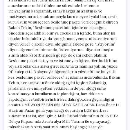
sırasında velileri tarafından talepte bulunulan öğrencilere,
sınavlar arasındaki dinlenme süresinde beslenme
ihtiyaçlarını karşılamak, sınav kaygısını azaltmak ve
motivasyonu artırmak amacıyla kuru meyveli yulaf bar, ceviz,
kuru üzüm ve su içeren beslenme paketi verileceğini belirten
Bakan Tekin, “Beslenme paketinin içinde ne olacağını
önceden açıkladık ki olur ya çocukların içinde, buna alerjisi
olanlar bulunabilir ya da ‘çocuğumun yemesini istemiyorum’
diyen veliler olabilir diye. Aldığımız talebe göre, ‘istiyorum’
diyen öğrencileri bir sınıfa, ‘istemiyorum’ diyenleri başka
sınıfa aldık ki birbirinden görüp de canı çeken olabilir.
Beslenme paketi isteyen ve istemeyen öğrenciler farklı bina
veya salonlarda sınava girecek. Ama tamamına yakını, yüzde
91’i talep etti. Dolayısıyla öğrencilerin yüzde 91’ine bu yıl ilk
kez beslenme paketi verilecek.” açıklamasında bulundu. Bakan
Tekin, her sınavdan önce olduğu gibi İçişleri Bakanlığı,
jandarma ve emniyetten yetkililerin de yer aldığı sınav
koordinasyon kurullarının toplandığını, hazırlıkların
yapıldığını ve tedbirlerin bir kez daha gözden geçirildiğini
anlattı. 1 MİLYON 22 BİN 658 ADAY KATILACAK Daha önce 14
Haziran Pazar günü yapılacağı duyurulan LGS merkezi
sınavının tarihi, aynı gün A Milli Futbol Takımı’nın 2026 FIFA
Dünya Kupası’nda Avustralya Milli Takımı ile oynayacağı
müsabakanın bitiş saatinin, sınav başlangıç saatiyle