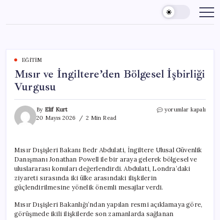
Skip
to
content
EĞITIM
Mısır ve İngiltere’den Bölgesel İşbirliği
Vurgusu
Mısır
By
Elif Kurt
yorumlar kapalı
ve
20 Mayıs 2026
2 Min Read
İngiltere’den
Bölgesel
İşbirliği
Mısır Dışişleri Bakanı Bedr Abdulati, İngiltere Ulusal Güvenlik
Vurgusu
Danışmanı Jonathan Powell ile bir araya gelerek bölgesel ve
için
uluslararası konuları değerlendirdi. Abdulati, Londra’daki
ziyareti sırasında iki ülke arasındaki ilişkilerin
güçlendirilmesine yönelik önemli mesajlar verdi.
Mısır Dışişleri Bakanlığı’ndan yapılan resmi açıklamaya göre,
görüşmede ikili ilişkilerde son zamanlarda sağlanan