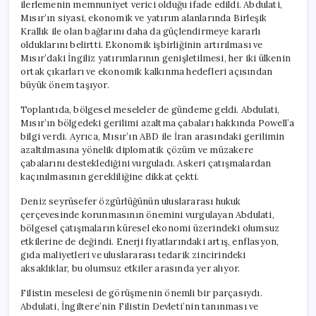
ilerlemenin memnuniyet verici olduğu ifade edildi. Abdulati,
Mısır’ın siyasi, ekonomik ve yatırım alanlarında Birleşik
Krallık ile olan bağlarını daha da güçlendirmeye kararlı
olduklarını belirtti. Ekonomik işbirliğinin artırılması ve
Mısır’daki İngiliz yatırımlarının genişletilmesi, her iki ülkenin
ortak çıkarları ve ekonomik kalkınma hedefleri açısından
büyük önem taşıyor.
Toplantıda, bölgesel meseleler de gündeme geldi. Abdulati,
Mısır’ın bölgedeki gerilimi azaltma çabaları hakkında Powell’a
bilgi verdi. Ayrıca, Mısır’ın ABD ile İran arasındaki gerilimin
azaltılmasına yönelik diplomatik çözüm ve müzakere
çabalarını desteklediğini vurguladı. Askeri çatışmalardan
kaçınılmasının gerekliliğine dikkat çekti.
Deniz seyrüsefer özgürlüğünün uluslararası hukuk
çerçevesinde korunmasının önemini vurgulayan Abdulati,
bölgesel çatışmaların küresel ekonomi üzerindeki olumsuz
etkilerine de değindi. Enerji fiyatlarındaki artış, enflasyon,
gıda maliyetleri ve uluslararası tedarik zincirindeki
aksaklıklar, bu olumsuz etkiler arasında yer alıyor.
Filistin meselesi de görüşmenin önemli bir parçasıydı.
Abdulati, İngiltere’nin Filistin Devleti’nin tanınması ve