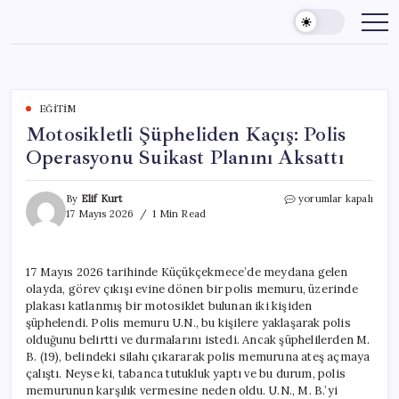
Skip
to
content
EĞITIM
Motosikletli Şüpheliden Kaçış: Polis
Operasyonu Suikast Planını Aksattı
Motosikletli
By
Elif Kurt
yorumlar kapalı
Şüpheliden
17 Mayıs 2026
1 Min Read
Kaçış:
Polis
Operasyonu
17 Mayıs 2026 tarihinde Küçükçekmece’de meydana gelen
Suikast
olayda, görev çıkışı evine dönen bir polis memuru, üzerinde
Planını
Aksattı
plakası katlanmış bir motosiklet bulunan iki kişiden
için
şüphelendi. Polis memuru U.N., bu kişilere yaklaşarak polis
olduğunu belirtti ve durmalarını istedi. Ancak şüphelilerden M.
B. (19), belindeki silahı çıkararak polis memuruna ateş açmaya
çalıştı. Neyse ki, tabanca tutukluk yaptı ve bu durum, polis
memurunun karşılık vermesine neden oldu. U.N., M. B.’yi