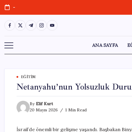
Skip
-
to
content
https://www.facebook.com/
https://twitter.com/
https://t.me/
https://www.instagram.com/
https://youtube.com/
ANA SAYFA
E
EĞITIM
Netanyahu’nun Yolsuzluk Duruş
By
Elif Kurt
20 Mayıs 2026
1 Min Read
İsrail’de önemli bir gelişme yaşandı. Başbakan Bin