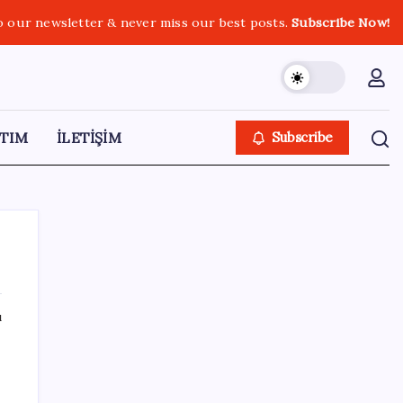
o our newsletter & never miss our best posts.
Subscribe Now!
TIM
İLETİŞİM
Subscribe
ı
SON YAZILAR
AB’den 348 uyduluk güvenlik iletişim ağına
onay