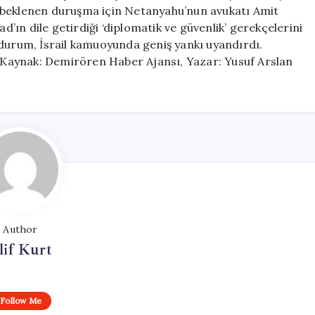
Alındı
 beklenen duruşma için Netanyahu’nun avukatı Amit
için
ın dile getirdiği ‘diplomatik ve güvenlik’ gerekçelerini
 durum, İsrail kamuoyunda geniş yankı uyandırdı.
r. Kaynak: Demirören Haber Ajansı, Yazar: Yusuf Arslan
Author
lif Kurt
Follow Me