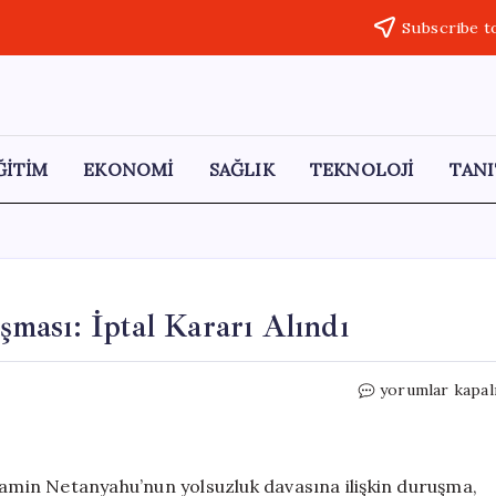
Subscribe t
ĞİTİM
EKONOMİ
SAĞLIK
TEKNOLOJİ
TANI
ması: İptal Kararı Alındı
Netanyahu’nun
yorumlar kapal
Yolsuzluk
Duruşması:
İptal
Kararı
yamin Netanyahu’nun yolsuzluk davasına ilişkin duruşma,