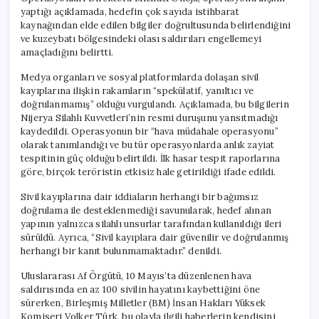
yaptığı açıklamada, hedefin çok sayıda istihbarat
kaynağından elde edilen bilgiler doğrultusunda belirlendiğini
ve kuzeybatı bölgesindeki olası saldırıları engellemeyi
amaçladığını belirtti.
Medya organları ve sosyal platformlarda dolaşan sivil
kayıplarına ilişkin rakamların “spekülatif, yanıltıcı ve
doğrulanmamış” olduğu vurgulandı. Açıklamada, bu bilgilerin
Nijerya Silahlı Kuvvetleri’nin resmi duruşunu yansıtmadığı
kaydedildi. Operasyonun bir “hava müdahale operasyonu”
olarak tanımlandığı ve bu tür operasyonlarda anlık zayiat
tespitinin güç olduğu belirtildi. İlk hasar tespit raporlarına
göre, birçok teröristin etkisiz hale getirildiği ifade edildi.
Sivil kayıplarına dair iddiaların herhangi bir bağımsız
doğrulama ile desteklenmediği savunularak, hedef alınan
yapının yalnızca silahlı unsurlar tarafından kullanıldığı ileri
sürüldü. Ayrıca, “Sivil kayıplara dair güvenilir ve doğrulanmış
herhangi bir kanıt bulunmamaktadır.” denildi.
Uluslararası Af Örgütü, 10 Mayıs’ta düzenlenen hava
saldırısında en az 100 sivilin hayatını kaybettiğini öne
sürerken, Birleşmiş Milletler (BM) İnsan Hakları Yüksek
Komiseri Volker Türk, bu olayla ilgili haberlerin kendisini