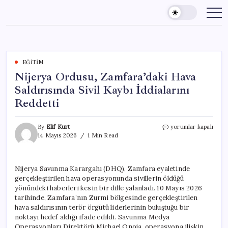
Skip
to
content
EĞITIM
Nijerya Ordusu, Zamfara’daki Hava
Saldırısında Sivil Kaybı İddialarını
Reddetti
Nijerya
By
Elif Kurt
yorumlar kapalı
Ordusu,
14 Mayıs 2026
1 Min Read
Zamfara’daki
Hava
Saldırısında
Nijerya Savunma Karargahı (DHQ), Zamfara eyaletinde
Sivil
gerçekleştirilen hava operasyonunda sivillerin öldüğü
Kaybı
İddialarını
yönündeki haberleri kesin bir dille yalanladı. 10 Mayıs 2026
Reddetti
tarihinde, Zamfara’nın Zurmi bölgesinde gerçekleştirilen
için
hava saldırısının terör örgütü liderlerinin buluştuğu bir
noktayı hedef aldığı ifade edildi. Savunma Medya
Operasyonları Direktörü Michael Onoja, operasyona ilişkin