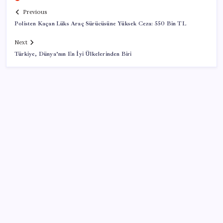
Previous
Polisten Kaçan Lüks Araç Sürücüsüne Yüksek Ceza: 550 Bin TL
Next
Türkiye, Dünya’nın En İyi Ülkelerinden Biri
SON YAZILAR
Artık çalışan primi tazminata yansıyacak
Yargıtay’dan kritik karar: SGK emekliye faiz
ödeyecek!