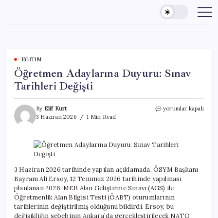
Skip
to
content
EĞITIM
Öğretmen Adaylarına Duyuru: Sınav
Tarihleri Değişti
Öğretmen
By
Elif Kurt
yorumlar kapalı
Adaylarına
3 Haziran 2026
1 Min Read
Duyuru:
Sınav
Tarihleri
Değişti
için
3 Haziran 2026 tarihinde yapılan açıklamada, ÖSYM Başkanı
Bayram Ali Ersoy, 12 Temmuz 2026 tarihinde yapılması
planlanan 2026-MEB Alan Geliştirme Sınavı (AGS) ile
Öğretmenlik Alan Bilgisi Testi (ÖABT) oturumlarının
tarihlerinin değiştirilmiş olduğunu bildirdi. Ersoy, bu
değişikliğin sebebinin Ankara’da gerçekleştirilecek NATO