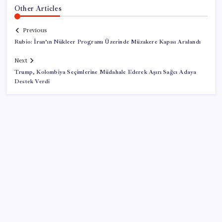
Other Articles
Previous
Rubio: İran’ın Nükleer Programı Üzerinde Müzakere Kapısı Aralandı
Next
Trump, Kolombiya Seçimlerine Müdahale Ederek Aşırı Sağcı Adaya
Destek Verdi
SON YAZILAR
Türkiye, Suudi Arabistan ve Pakistan üçlü savunma