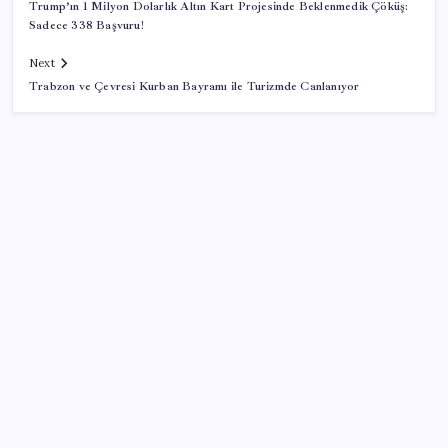
Trump’ın 1 Milyon Dolarlık Altın Kart Projesinde Beklenmedik Çöküş:
Sadece 338 Başvuru!
Next
Trabzon ve Çevresi Kurban Bayramı ile Turizmde Canlanıyor
SON YAZILAR
Türkiye, Suudi Arabistan ve Pakistan üçlü savunma
anlaşması imzaladı
ChatGPT Artık Adobe Araçlarıyla İçerik Üretebiliyor:
70 Farklı Araç