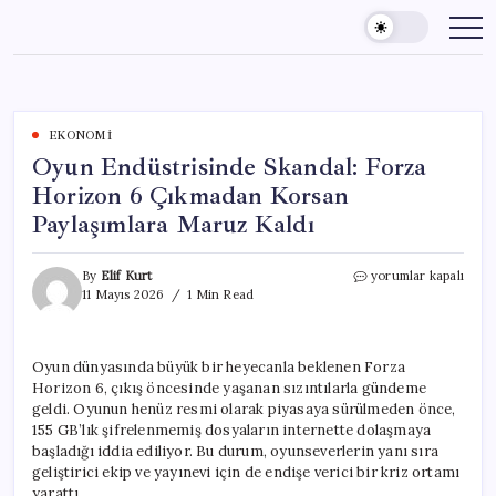
Skip
to
content
EKONOMI
Oyun Endüstrisinde Skandal: Forza
Horizon 6 Çıkmadan Korsan
Paylaşımlara Maruz Kaldı
Oyun
By
Elif Kurt
yorumlar kapalı
Endüstrisinde
11 Mayıs 2026
1 Min Read
Skandal:
Forza
Horizon
Oyun dünyasında büyük bir heyecanla beklenen Forza
6
Horizon 6, çıkış öncesinde yaşanan sızıntılarla gündeme
Çıkmadan
Korsan
geldi. Oyunun henüz resmi olarak piyasaya sürülmeden önce,
Paylaşımlara
155 GB’lık şifrelenmemiş dosyaların internette dolaşmaya
Maruz
başladığı iddia ediliyor. Bu durum, oyunseverlerin yanı sıra
Kaldı
geliştirici ekip ve yayınevi için de endişe verici bir kriz ortamı
için
yarattı.