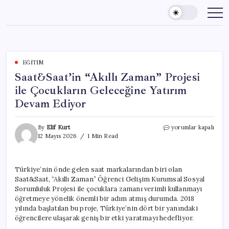
Skip
to
content
EĞITIM
Saat&Saat’in “Akıllı Zaman” Projesi
ile Çocukların Geleceğine Yatırım
Devam Ediyor
Saat&Saat’in
By
Elif Kurt
yorumlar kapalı
“Akıllı
12 Mayıs 2026
1 Min Read
Zaman”
Projesi
ile
Türkiye’nin önde gelen saat markalarından biri olan
Çocukların
Saat&Saat, “Akıllı Zaman” Öğrenci Gelişim Kurumsal Sosyal
Geleceğine
Yatırım
Sorumluluk Projesi ile çocuklara zamanı verimli kullanmayı
Devam
öğretmeye yönelik önemli bir adım atmış durumda. 2018
Ediyor
yılında başlatılan bu proje, Türkiye’nin dört bir yanındaki
için
öğrencilere ulaşarak geniş bir etki yaratmayı hedefliyor.