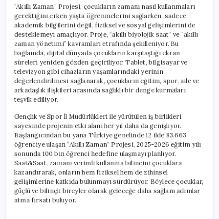
“Akıllı Zaman” Projesi, çocukların zamanı nasıl kullanmaları
gerektiğini erken yaşta öğrenmelerini sağlarken, sadece
akademik bilgilerini değil, fiziksel ve sosyal gelişimlerini de
desteklemeyi amaçlıyor. Proje, “akıllı biyolojik saat” ve “akıllı
zaman yönetimi” kavramları etrafında şekilleniyor. Bu
bağlamda, dijital dünyada çocukların karşılaştığı ekran
süreleri yeniden gözden geçiriliyor. Tablet, bilgisayar ve
televizyon gibi cihazların yaşamlarındaki yerinin
değerlendirilmesi sağlanarak, çocukların eğitim, spor, aile ve
arkadaşlık ilişkileri arasında sağlıklı bir denge kurmaları
teşvik ediliyor.
Gençlik ve Spor İl Müdürlükleri ile yürütülen iş birlikleri
sayesinde projenin etki alanı her yıl daha da genişliyor.
Başlangıcından bu yana Türkiye genelinde 12 ilde 83.663
öğrenciye ulaşan “Akıllı Zaman” Projesi, 2025-2026 eğitim yılı
sonunda 100 bin öğrenci hedefine ulaşmayı planlıyor.
Saat&Saat, zamanı verimli kullanma bilincini çocuklara
kazandırarak, onların hem fiziksel hem de zihinsel
gelişimlerine katkıda bulunmayı sürdürüyor. Böylece çocuklar,
güçlü ve bilinçli bireyler olarak geleceğe daha sağlam adımlar
atma fırsatı buluyor.