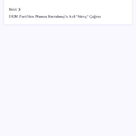
Next
DEM Parti’den Numan Kurtulmuş’a Acil ‘Süreç’ Çağrısı
SON YAZILAR
‘Çerçeve yasa’ teklifi TBMM’de… MHP’li Feti
Yıldız’dan ‘Demirtaş’ sorusuna yanıt: ‘Bekleyin’
Apple Ürünlerine Yeni Zam Dalgası Geliyor! iPhone
Fiyatı Uçacak!
Çanakkale Belediye Başkanı Muharrem Erkek YENİ
Parti’ye katıldı