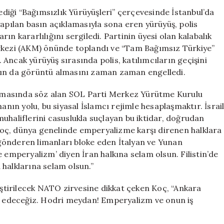
Yürüyüşü’:
iği “Bağımsızlık Yürüyüşleri” çerçevesinde İstanbul’da
‘NATO
yapılan basın açıklamasıyla sona eren yürüyüş, polis
Zirvesine
ın kararlılığını sergiledi. Partinin üyesi olan kalabalık
Karşı
erkezi (AKM) önünde toplandı ve “Tam Bağımsız Türkiye”
Birlik
Ancak yürüyüş sırasında polis, katılımcıların geçişini
Olalım’
nın da görüntü almasını zaman zaman engelledi.
için
amasında söz alan SOL Parti Merkez Yürütme Kurulu
ın yolu, bu siyasal İslamcı rejimle hesaplaşmaktır. İsrai
, muhaliflerini casuslukla suçlayan bu iktidar, doğrudan
. Koç, dünya genelinde emperyalizme karşı direnen halklara
h gönderen limanları bloke eden İtalyan ve Yunan
 emperyalizm’ diyen İran halkına selam olsun. Filistin’de
halklarına selam olsun.”
tirilecek NATO zirvesine dikkat çeken Koç, “Ankara
ar edeceğiz. Hodri meydan! Emperyalizm ve onun iş