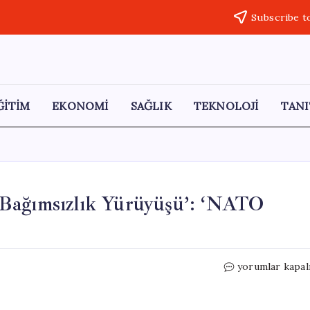
Subscribe t
ĞİTİM
EKONOMİ
SAĞLIK
TEKNOLOJİ
TANI
‘Bağımsızlık Yürüyüşü’: ‘NATO
SOL
yorumlar kapal
Parti’den
Dolmabahçe’de
‘Bağımsızlık