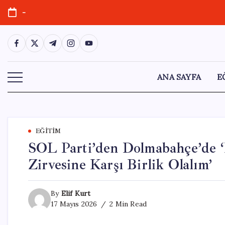
Skip
-
to
content
https://www.facebook.com/
https://twitter.com/
https://t.me/
https://www.instagram.com/
https://youtube.com/
ANA SAYFA
E
EĞITIM
SOL Parti’den Dolmabahçe’de 
Zirvesine Karşı Birlik Olalım’
By
Elif Kurt
17 Mayıs 2026
2 Min Read