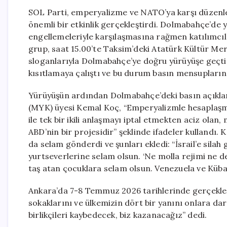
SOL Parti, emperyalizme ve NATO’ya karşı düzenled
önemli bir etkinlik gerçekleştirdi. Dolmabahçe’de 
engellemeleriyle karşılaşmasına rağmen katılımcılar
grup, saat 15.00’te Taksim’deki Atatürk Kültür M
sloganlarıyla Dolmabahçe’ye doğru yürüyüşe geçti. 
kısıtlamaya çalıştı ve bu durum basın mensupları
Yürüyüşün ardından Dolmabahçe’deki basın açıkl
(MYK) üyesi Kemal Koç, “Emperyalizmle hesaplaşman
ile tek bir ikili anlaşmayı iptal etmekten aciz olan
ABD’nin bir projesidir” şeklinde ifadeler kullandı
da selam gönderdi ve şunları ekledi: “İsrail’e sila
yurtseverlerine selam olsun. ‘Ne molla rejimi ne de
taş atan çocuklara selam olsun. Venezuela ve Küba 
Ankara’da 7-8 Temmuz 2026 tarihlerinde gerçekleş
sokaklarını ve ülkemizin dört bir yanını onlara d
birlikçileri kaybedecek, biz kazanacağız” dedi.