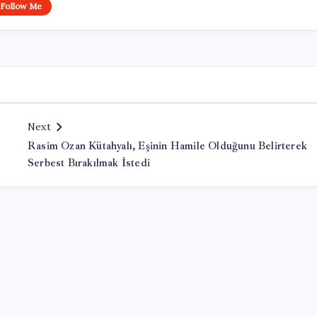
Follow Me
Next
Rasim Ozan Kütahyalı, Eşinin Hamile Olduğunu Belirterek
Serbest Bırakılmak İstedi
Office Lisans Satın Al
kayseri çıkışlı turlar