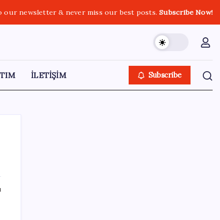
o our newsletter & never miss our best posts.
Subscribe Now!
TIM
İLETİŞİM
Subscribe
SON YAZILAR
ı
AB’den 348 uyduluk güvenlik iletişim ağına
onay