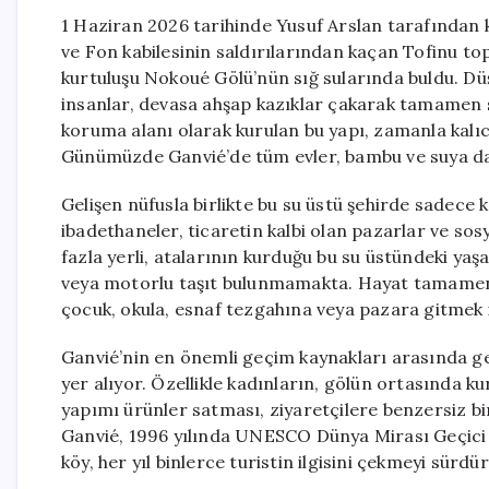
1 Haziran 2026 tarihinde Yusuf Arslan tarafından k
ve Fon kabilesinin saldırılarından kaçan Tofinu topl
kurtuluşu Nokoué Gölü’nün sığ sularında buldu. Dü
insanlar, devasa ahşap kazıklar çakarak tamamen su
koruma alanı olarak kurulan bu yapı, zamanla kalıc
Günümüzde Ganvié’de tüm evler, bambu ve suya daya
Gelişen nüfusla birlikte bu su üstü şehirde sadece 
ibadethaneler, ticaretin kalbi olan pazarlar ve sos
fazla yerli, atalarının kurduğu bu su üstündeki y
veya motorlu taşıt bulunmamakta. Hayat tamamen su
çocuk, okula, esnaf tezgahına veya pazara gitmek
Ganvié’nin en önemli geçim kaynakları arasında gel
yer alıyor. Özellikle kadınların, gölün ortasında 
yapımı ürünler satması, ziyaretçilere benzersiz bi
Ganvié, 1996 yılında UNESCO Dünya Mirası Geçici Lis
köy, her yıl binlerce turistin ilgisini çekmeyi sürdü