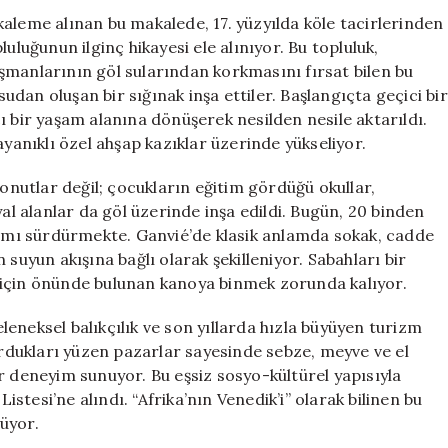
İnsan
aleme alınan bu makalede, 17. yüzyılda köle tacirlerinden
ve
uluğunun ilginç hikayesi ele alınıyor. Bu topluluk,
Mücadeleleri
şmanlarının göl sularından korkmasını fırsat bilen bu
için
dan oluşan bir sığınak inşa ettiler. Başlangıçta geçici bir
ı bir yaşam alanına dönüşerek nesilden nesile aktarıldı.
nıklı özel ahşap kazıklar üzerinde yükseliyor.
konutlar değil; çocukların eğitim gördüğü okullar,
yal alanlar da göl üzerinde inşa edildi. Bugün, 20 binden
aşamı sürdürmekte. Ganvié’de klasik anlamda sokak, cadde
yun akışına bağlı olarak şekilleniyor. Sabahları bir
 için önünde bulunan kanoya binmek zorunda kalıyor.
eneksel balıkçılık ve son yıllarda hızla büyüyen turizm
kurdukları yüzen pazarlar sayesinde sebze, meyve ve el
r deneyim sunuyor. Bu eşsiz sosyo-kültürel yapısıyla
tesi’ne alındı. “Afrika’nın Venedik’i” olarak bilinen bu
rüyor.