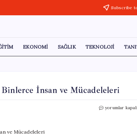
Subscribe t
ĞİTİM
EKONOMİ
SAĞLIK
TEKNOLOJİ
TANI
Binlerce İnsan ve Mücadeleleri
Su
yorumlar kapal
Üstünde
Hayat:
Ganvié’deki
Binlerce