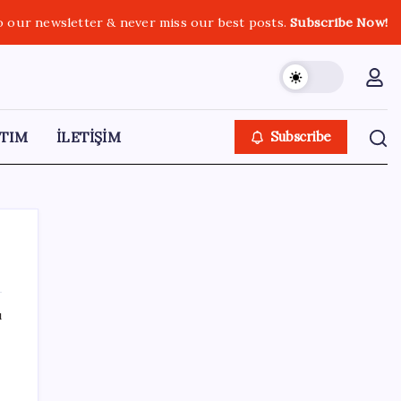
o our newsletter & never miss our best posts.
Subscribe Now!
TIM
İLETİŞİM
Subscribe
ı
SON YAZILAR
AB’den 348 uyduluk güvenlik iletişim ağına
onay