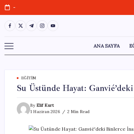
Skip
-
to
content
https://www.facebook.com/
https://twitter.com/
https://t.me/
https://www.instagram.com/
https://youtube.com/
ANA SAYFA
E
EĞITIM
Su Üstünde Hayat: Ganvié’deki 
By
Elif Kurt
1 Haziran 2026
2 Min Read