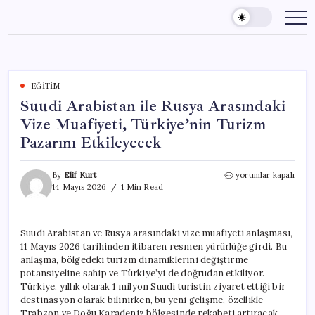
Skip
to
content
EĞITIM
Suudi Arabistan ile Rusya Arasındaki
Vize Muafiyeti, Türkiye’nin Turizm
Pazarını Etkileyecek
Suudi
By
Elif Kurt
yorumlar kapalı
Arabistan
14 Mayıs 2026
1 Min Read
ile
Rusya
Arasındaki
Suudi Arabistan ve Rusya arasındaki vize muafiyeti anlaşması,
Vize
11 Mayıs 2026 tarihinden itibaren resmen yürürlüğe girdi. Bu
Muafiyeti,
Türkiye’nin
anlaşma, bölgedeki turizm dinamiklerini değiştirme
Turizm
potansiyeline sahip ve Türkiye’yi de doğrudan etkiliyor.
Pazarını
Türkiye, yıllık olarak 1 milyon Suudi turistin ziyaret ettiği bir
Etkileyecek
destinasyon olarak bilinirken, bu yeni gelişme, özellikle
için
Trabzon ve Doğu Karadeniz bölgesinde rekabeti artıracak.