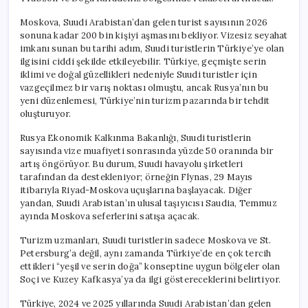
Moskova, Suudi Arabistan’dan gelen turist sayısının 2026
sonuna kadar 200 bin kişiyi aşmasını bekliyor. Vizesiz seyahat
imkanı sunan bu tarihi adım, Suudi turistlerin Türkiye’ye olan
ilgisini ciddi şekilde etkileyebilir. Türkiye, geçmişte serin
iklimi ve doğal güzellikleri nedeniyle Suudi turistler için
vazgeçilmez bir varış noktası olmuştu, ancak Rusya’nın bu
yeni düzenlemesi, Türkiye’nin turizm pazarında bir tehdit
oluşturuyor.
Rusya Ekonomik Kalkınma Bakanlığı, Suudi turistlerin
sayısında vize muafiyeti sonrasında yüzde 50 oranında bir
artış öngörüyor. Bu durum, Suudi havayolu şirketleri
tarafından da destekleniyor; örneğin Flynas, 29 Mayıs
itibarıyla Riyad-Moskova uçuşlarına başlayacak. Diğer
yandan, Suudi Arabistan’ın ulusal taşıyıcısı Saudia, Temmuz
ayında Moskova seferlerini satışa açacak.
Turizm uzmanları, Suudi turistlerin sadece Moskova ve St.
Petersburg’a değil, aynı zamanda Türkiye’de en çok tercih
ettikleri “yeşil ve serin doğa” konseptine uygun bölgeler olan
Soçi ve Kuzey Kafkasya’ya da ilgi göstereceklerini belirtiyor.
Türkiye, 2024 ve 2025 yıllarında Suudi Arabistan’dan gelen