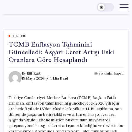
Skip
to
content
HABER
TCMB Enflasyon Tahminini
Güncelledi: Asgari Ücret Artışı Eski
Oranlara Göre Hesaplandı
TCMB
By
Elif Kurt
yorumlar kapalı
Enflasyon
15 Mayıs 2026
1 Min Read
Tahminini
Güncelledi:
Asgari
Türkiye Cumhuriyet Merkez Bankası (TCMB) Başkan Fatih
Ücret
Karahan, enflasyon tahminlerini güncelleyerek 2026 yılı için
Artışı
Eski
ara hedefi yüzde 16’dan yüzde 24’e yükseltti. Bu açıklama, son
Oranlara
dönemde yaşanan belirsizlikler ve artan enflasyon verileri
Göre
ışığında yapıldı. Ekonomistler, bu durumun milyonlarca
Hesaplandı
çalışana yönelik asgari ücret artışını etkilediğini ve devletin bu
için
kesime yüzde 8 oranında bir zam borcu olduğunu vurguladı.