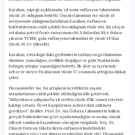
Karahan, yaptığı açıklamada, yıl sonu enflasyon tahmininin
yüzde 26 olduğunu belirtti. Önceki tahminin ise yüzde 18
seviyesinde olduğunu hatırlatan Karahan, enflasyon
beklentilerinin ciddi şekilde bozulduğunu ifade etti. Bu yıl için
ortalama petrol fiyatı varsayımını 60,9 dolardan 89,4 dolara
çıkaran TCMB, gıda enflasyonu tahminini de yüzde 19’dan
yüzde 26,3’e yükseltti.
Karahan, Ortadoğu’daki gerilimlerin enflasyon görünümüne
olumsuz yansıdığını, özellikle doğalgaz ve gıda fiyatlarında
belirgin artışlar yaşandığını belirtti. İlk dört ay içerisinde
sebze ve meyve fiyatlarının yüzde 57 oranında arttığına dikkat
çekti.
Ekonomistler ise, bu artışların ücretlilerin yaşam
standartlarını ciddi şekilde etkilediğini dile getirerek,
“Milyonlarca çalışana bu yıl verilen yüzde 8’lik zamın yetersiz
kaldığı ortada. Ücret kayıplarının acilen telafi edilmesi
gerekiyor” dediler. Prof. Dr. Ata Özkaya, tahminlerin halkın
gerçek beklentilerine göre ayarlanmadığını ve sonuç olarak
yüksek zamların kaçınılmaz olacağını vurguladı. Doç. Dr.
Cüneyt Dirican, tüketicilerin enflasyon hedefindeki
sapmalara göre zam alması gerektiğini ifade etti. Ekonomist