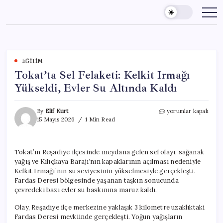
Skip
to
content
EĞITIM
Tokat’ta Sel Felaketi: Kelkit Irmağı
Yükseldi, Evler Su Altında Kaldı
Tokat’ta
By
Elif Kurt
yorumlar kapalı
Sel
15 Mayıs 2026
1 Min Read
Felaketi:
Kelkit
Irmağı
Tokat’ın Reşadiye ilçesinde meydana gelen sel olayı, sağanak
Yükseldi,
yağış ve Kılıçkaya Barajı’nın kapaklarının açılması nedeniyle
Evler
Su
Kelkit Irmağı’nın su seviyesinin yükselmesiyle gerçekleşti.
Altında
Fardas Deresi bölgesinde yaşanan taşkın sonucunda
Kaldı
çevredeki bazı evler su baskınına maruz kaldı.
için
Olay, Reşadiye ilçe merkezine yaklaşık 3 kilometre uzaklıktaki
Fardas Deresi mevkiinde gerçekleşti. Yoğun yağışların