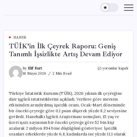
Skip
to
content
HABER
TÜİK’in İlk Çeyrek Raporu: Geniş
Tanımlı İşsizlikte Artış Devam Ediyor
TÜİK’in
By
Elif Kurt
yorumlar kapalı
İlk
18 Mayıs 2026
2 Min Read
Çeyrek
Raporu:
Geniş
Türkiye İstatistik Kurumu (TÜİK), 2026 yılının ilk çeyreğine
Tanımlı
dair işgücü istatistiklerini açıkladı. Verilere göre mevsim
İşsizlikte
Artış
etkisinden arındırılmış işsizlik oranı, Ocak-Mart döneminde
Devam
bir önceki çeyreğe göre 0,1 puan düşerek yüzde 8,2 seviyesine
Ediyor
geriledi. Hanehalkı İşgücü Araştırması sonuçları, 15 yaş ve
için
üzeri işsiz sayısının bir önceki çeyreğe göre 52 bin kişi
azalarak 2 milyon 894 bine düştüğünü gösteriyor. İşsizlik
oranları erkeklerde yüzde 6,8, kadınlarda ise yüzde 11,1 olarak