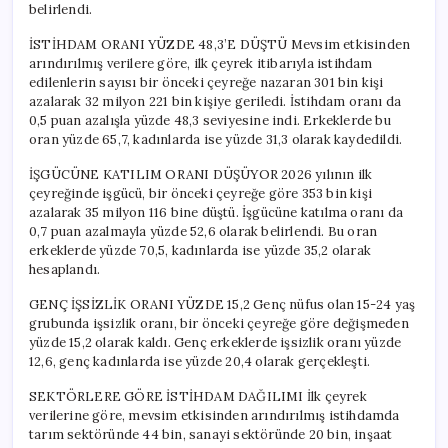
belirlendi.
İSTİHDAM ORANI YÜZDE 48,3’E DÜŞTÜ Mevsim etkisinden
arındırılmış verilere göre, ilk çeyrek itibarıyla istihdam
edilenlerin sayısı bir önceki çeyreğe nazaran 301 bin kişi
azalarak 32 milyon 221 bin kişiye geriledi. İstihdam oranı da
0,5 puan azalışla yüzde 48,3 seviyesine indi. Erkeklerde bu
oran yüzde 65,7, kadınlarda ise yüzde 31,3 olarak kaydedildi.
İŞGÜCÜNE KATILIM ORANI DÜŞÜYOR 2026 yılının ilk
çeyreğinde işgücü, bir önceki çeyreğe göre 353 bin kişi
azalarak 35 milyon 116 bine düştü. İşgücüne katılma oranı da
0,7 puan azalmayla yüzde 52,6 olarak belirlendi. Bu oran
erkeklerde yüzde 70,5, kadınlarda ise yüzde 35,2 olarak
hesaplandı.
GENÇ İŞSİZLİK ORANI YÜZDE 15,2 Genç nüfus olan 15-24 yaş
grubunda işsizlik oranı, bir önceki çeyreğe göre değişmeden
yüzde 15,2 olarak kaldı. Genç erkeklerde işsizlik oranı yüzde
12,6, genç kadınlarda ise yüzde 20,4 olarak gerçekleşti.
SEKTÖRLERE GÖRE İSTİHDAM DAĞILIMI İlk çeyrek
verilerine göre, mevsim etkisinden arındırılmış istihdamda
tarım sektöründe 44 bin, sanayi sektöründe 20 bin, inşaat