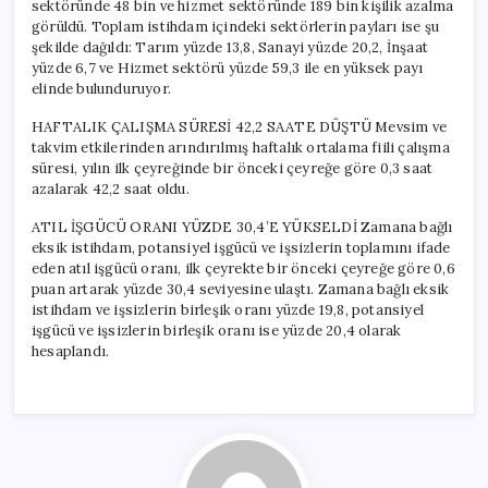
sektöründe 48 bin ve hizmet sektöründe 189 bin kişilik azalma
görüldü. Toplam istihdam içindeki sektörlerin payları ise şu
şekilde dağıldı: Tarım yüzde 13,8, Sanayi yüzde 20,2, İnşaat
yüzde 6,7 ve Hizmet sektörü yüzde 59,3 ile en yüksek payı
elinde bulunduruyor.
HAFTALIK ÇALIŞMA SÜRESİ 42,2 SAATE DÜŞTÜ Mevsim ve
takvim etkilerinden arındırılmış haftalık ortalama fiili çalışma
süresi, yılın ilk çeyreğinde bir önceki çeyreğe göre 0,3 saat
azalarak 42,2 saat oldu.
ATIL İŞGÜCÜ ORANI YÜZDE 30,4’E YÜKSELDİ Zamana bağlı
eksik istihdam, potansiyel işgücü ve işsizlerin toplamını ifade
eden atıl işgücü oranı, ilk çeyrekte bir önceki çeyreğe göre 0,6
puan artarak yüzde 30,4 seviyesine ulaştı. Zamana bağlı eksik
istihdam ve işsizlerin birleşik oranı yüzde 19,8, potansiyel
işgücü ve işsizlerin birleşik oranı ise yüzde 20,4 olarak
hesaplandı.