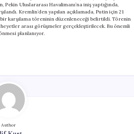
ile
, Pekin Uluslararası Havalimanı’na iniş yaptığında,
Buluştu
şılandı. Kremlin’den yapılan açıklamada, Putin için 21
için
r karşılama töreninin düzenleneceği belirtildi. Törenin
 heyetler arası görüşmeler gerçekleştirilecek. Bu önemli
önmesi planlanıyor.
Author
lif Kurt