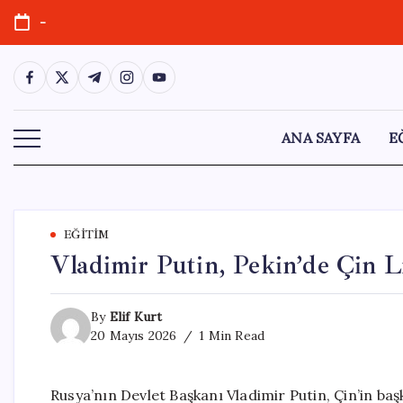
Skip
-
to
content
https://www.facebook.com/
https://twitter.com/
https://t.me/
https://www.instagram.com/
https://youtube.com/
ANA SAYFA
E
EĞITIM
Vladimir Putin, Pekin’de Çin Li
By
Elif Kurt
20 Mayıs 2026
1 Min Read
Rusya’nın Devlet Başkanı Vladimir Putin, Çin’in baş