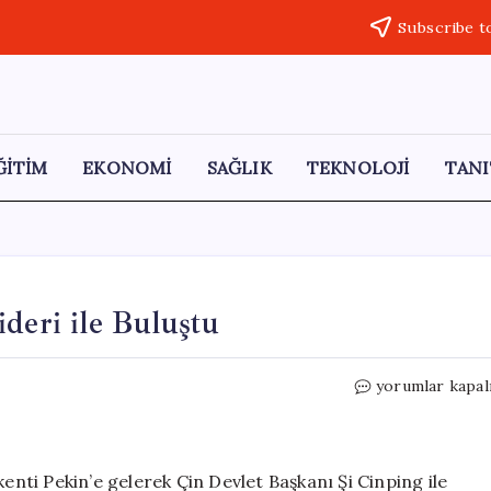
Subscribe t
ĞİTİM
EKONOMİ
SAĞLIK
TEKNOLOJİ
TANI
deri ile Buluştu
Vladimir
yorumlar kapal
Putin,
Pekin’de
Çin
Lideri
kenti Pekin’e gelerek Çin Devlet Başkanı Şi Cinping ile