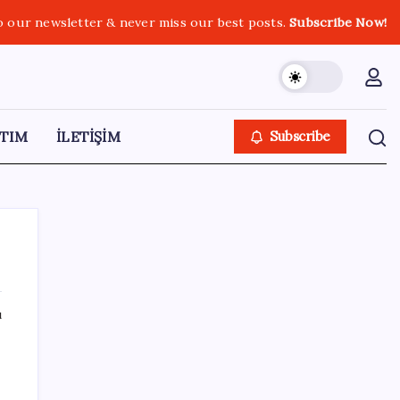
o our newsletter & never miss our best posts.
Subscribe Now!
TIM
İLETİŞİM
Subscribe
ı
SON YAZILAR
‘Çerçeve yasa’ teklifi TBMM’de… MHP’li Feti
Yıldız’dan ‘Demirtaş’ sorusuna yanıt: