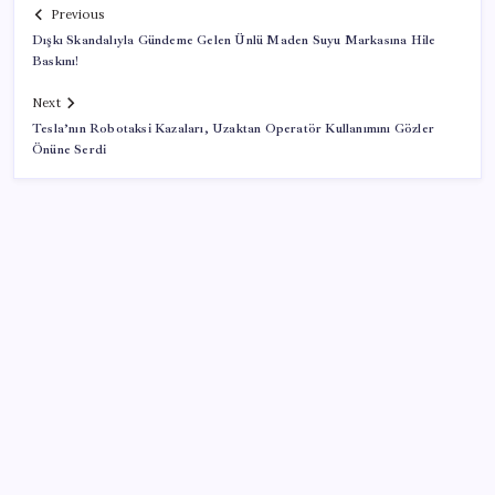
Previous
Dışkı Skandalıyla Gündeme Gelen Ünlü Maden Suyu Markasına Hile
Baskını!
Next
Tesla’nın Robotaksi Kazaları, Uzaktan Operatör Kullanımını Gözler
Önüne Serdi
SON YAZILAR
Türkiye, Suudi Arabistan ve Pakistan üçlü savunma
anlaşması imzaladı