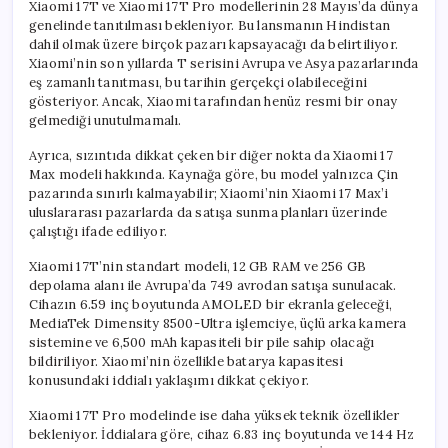
Xiaomi 17T ve Xiaomi 17T Pro modellerinin 28 Mayıs’da dünya
genelinde tanıtılması bekleniyor. Bu lansmanın Hindistan
dahil olmak üzere birçok pazarı kapsayacağı da belirtiliyor.
Xiaomi’nin son yıllarda T serisini Avrupa ve Asya pazarlarında
eş zamanlı tanıtması, bu tarihin gerçekçi olabileceğini
gösteriyor. Ancak, Xiaomi tarafından henüz resmi bir onay
gelmediği unutulmamalı.
Ayrıca, sızıntıda dikkat çeken bir diğer nokta da Xiaomi 17
Max modeli hakkında. Kaynağa göre, bu model yalnızca Çin
pazarında sınırlı kalmayabilir; Xiaomi’nin Xiaomi 17 Max’i
uluslararası pazarlarda da satışa sunma planları üzerinde
çalıştığı ifade ediliyor.
Xiaomi 17T’nin standart modeli, 12 GB RAM ve 256 GB
depolama alanı ile Avrupa’da 749 avrodan satışa sunulacak.
Cihazın 6.59 inç boyutunda AMOLED bir ekranla geleceği,
MediaTek Dimensity 8500-Ultra işlemciye, üçlü arka kamera
sistemine ve 6,500 mAh kapasiteli bir pile sahip olacağı
bildiriliyor. Xiaomi’nin özellikle batarya kapasitesi
konusundaki iddialı yaklaşımı dikkat çekiyor.
Xiaomi 17T Pro modelinde ise daha yüksek teknik özellikler
bekleniyor. İddialara göre, cihaz 6.83 inç boyutunda ve 144 Hz