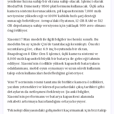
yenileme hızına sahip bir ekrana sahip olacak. İşlemci olarak
MediaTek Dimensity 9500 platformunu kullanacak. Üçlü arka
kamera sistemi korunacakken, pil kapasitesinin 7,000 mAh
seviyesine yükseleceği ve 100W kablolu hızlı şarj desteği
sunacağı belirtiliyor. Avrupa’daki fiyatının, 12 GB RAM ve 512
GB depolamaya sahip versiyonu için yaklaşık 999 avro olması
öngörülüyor.
Xiaomi 17 Max modeli ile ilgili bilgiler ise henüz sınırlı. Bu
modelin bu ay içinde Çin’de tanıtılacağı kesinleşti. Önceki
sızıntılara göre, cihaz 6.9 inç boyutunda bir ekran,
Snapdragon 8 Elite Gen 5 işlemci, üçlü kamera sistemi ve
8,000 mAh kapasiteli büyük bir batarya ile geleceği tahmin
ediliyor. Xiaomi’nin özellikle yüksek kapasiteli bataryalara
odaklanması, mobil oyun oynamayı ve uzun süreli kullanım
talep eden kullanıcıları hedeflediğini gösteriyor.
Yeni T serisinin resmi tanıtımı ile birlikte kamera özellikleri,
yazılım yetenekleri ve küresel pazarlardaki çıkış tarihleri gibi
detayların da netleşmesi bekleniyor. Şu anki bilgiler,
Xiaomi’nin performans ve batarya kapasitesi alanında
rekabeti artırmaya hazırlandığını ortaya koyuyor.
Teknoloji dünyasındaki gelişmeleri kaçırmamak için bizi takip