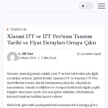
Skip
to
content
TEKNOLOJI
Xiaomi 17T ve 17T Pro’nun Tanıtım
Tarihi ve Fiyat Detayları Ortaya Çıktı
Xiaomi
By
Elif Kurt
yorumlar kapalı
17T
21 Mayıs 2026
2 Min Read
ve
17T
Pro’nun
Xiaomi, amiral gemisi odaklı yeni T serisi telefonlarıyla ilgili
Tanıtım
sızıntılar artıyor. Şirket henüz Xiaomi 17T ve Xiaomi 17T Pro
Tarihi
ve
modellerini resmi olarak tanıtmamış olsa da, cihazların
Fiyat
tasarımları, teknik özellikleri ve Avrupa fiyatlarıyla ilgili çeşitli
Detayları
bilgiler internete sızdı. En son gelen iddialar, telefonların
Ortaya
küresel tanıtım tarihini işaret ediyor.
Çıktı
için
Sektörde güvenilir paylaşımlarıyla tanınan bir kaynağa göre,