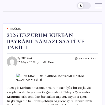
Skip
to
content
SAĞLIK
2026 ERZURUM KURBAN
BAYRAMI NAMAZI SAATİ VE
TARİHİ
2026
By
Elif Kurt
yorumlar kapalı
ERZURUM
25 Mayıs 2026
1 Min Read
KURBAN
BAYRAMI
NAMAZI
SAATİ
VE
TARİHİ
2026 yılı Kurban Bayramı, Erzurum’da büyük bir coşkuyla
için
karşılanacak. Bayramın ilk günü olan 27 Mayıs Çarşamba,
Erzurum halkı için özel bir anlam taşıyor. Diyanet İşleri
Başkanlığı’nın belirlemiş olduğu bilgilere göre, Erzurum’da