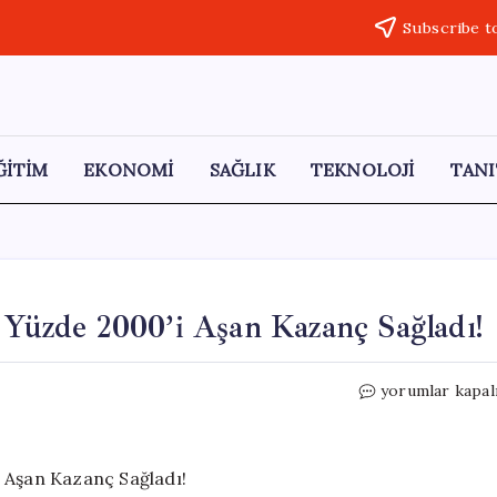
Subscribe t
ĞİTİM
EKONOMİ
SAĞLIK
TEKNOLOJİ
TANI
t Yüzde 2000’i Aşan Kazanç Sağladı!
Borsa
yorumlar kapal
Yıllık
Raporu:
Bir
Şirket