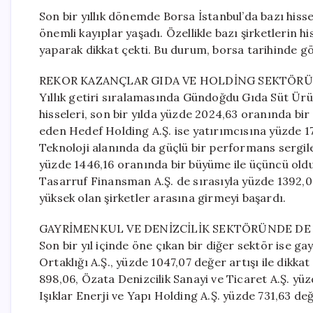
Son bir yıllık dönemde Borsa İstanbul’da bazı hiss
önemli kayıplar yaşadı. Özellikle bazı şirketlerin h
yaparak dikkat çekti. Bu durum, borsa tarihinde gör
REKOR KAZANÇLAR GIDA VE HOLDİNG SEKTÖR
Yıllık getiri sıralamasında Gündoğdu Gıda Süt Ürünl
hisseleri, son bir yılda yüzde 2024,63 oranında bi
eden Hedef Holding A.Ş. ise yatırımcısına yüzde 17
Teknoloji alanında da güçlü bir performans sergile
yüzde 1446,16 oranında bir büyüme ile üçüncü oldu
Tasarruf Finansman A.Ş. de sırasıyla yüzde 1392,06 
yüksek olan şirketler arasına girmeyi başardı.
GAYRİMENKUL VE DENİZCİLİK SEKTÖRÜNDE DE 
Son bir yıl içinde öne çıkan bir diğer sektör ise g
Ortaklığı A.Ş., yüzde 1047,07 değer artışı ile dikka
898,06, Özata Denizcilik Sanayi ve Ticaret A.Ş. yü
Işıklar Enerji ve Yapı Holding A.Ş. yüzde 731,63 değe