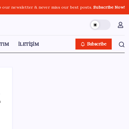
o our newsletter & never miss our best posts.
Subscribe Now!
TIM
İLETİŞİM
Subscribe
ı
SON YAZILAR
‘Çerçeve yasa’ teklifi TBMM’de… MHP’li Feti
Yıldız’dan ‘Demirtaş’ sorusuna yanıt: