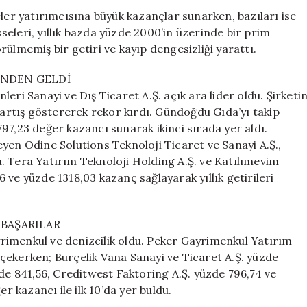
Yüzde
eler yatırımcısına büyük kazançlar sunarken, bazıları ise
2000’i
isseleri, yıllık bazda yüzde 2000’in üzerinde bir prim
Aşan
ülmemiş bir getiri ve kayıp dengesizliği yarattı.
Kazanç
Sağladı!
için
ÜNDEN GELDİ
eri Sanayi ve Dış Ticaret A.Ş. açık ara lider oldu. Şirketi
r artış göstererek rekor kırdı. Gündoğdu Gıda’yı takip
97,23 değer kazancı sunarak ikinci sırada yer aldı.
yen Odine Solutions Teknoloji Ticaret ve Sanayi A.Ş.,
. Tera Yatırım Teknoloji Holding A.Ş. ve Katılımevim
ve yüzde 1318,03 kazanç sağlayarak yıllık getirileri
BAŞARILAR
ayrimenkul ve denizcilik oldu. Peker Gayrimenkul Yatırım
t çekerken; Burçelik Vana Sanayi ve Ticaret A.Ş. yüzde
zde 841,56, Creditwest Faktoring A.Ş. yüzde 796,74 ve
r kazancı ile ilk 10’da yer buldu.