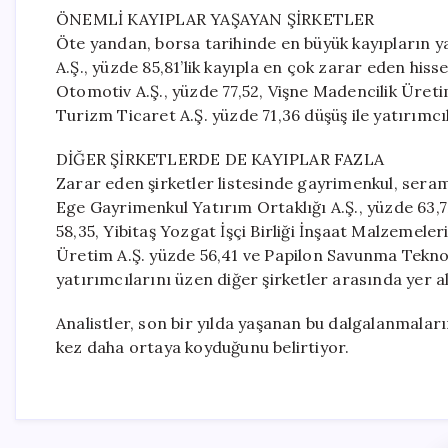
ÖNEMLİ KAYIPLAR YAŞAYAN ŞİRKETLER
Öte yandan, borsa tarihinde en büyük kayıpların y
A.Ş., yüzde 85,81’lik kayıpla en çok zarar eden hiss
Otomotiv A.Ş., yüzde 77,52, Vişne Madencilik Üret
Turizm Ticaret A.Ş. yüzde 71,36 düşüş ile yatırımcıl
DİĞER ŞİRKETLERDE DE KAYIPLAR FAZLA
Zarar eden şirketler listesinde gayrimenkul, serami
Ege Gayrimenkul Yatırım Ortaklığı A.Ş., yüzde 63,7
58,35, Yibitaş Yozgat İşçi Birliği İnşaat Malzemeler
Üretim A.Ş. yüzde 56,41 ve Papilon Savunma Teknolo
yatırımcılarını üzen diğer şirketler arasında yer al
Analistler, son bir yılda yaşanan bu dalgalanmaları
kez daha ortaya koyduğunu belirtiyor.