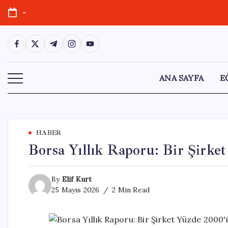
Skip
-
to
content
https://www.facebook.com/
https://twitter.com/
https://t.me/
https://www.instagram.com/
https://youtube.com/
ANA SAYFA
E
HABER
Borsa Yıllık Raporu: Bir Şirke
By
Elif Kurt
25 Mayıs 2026
2 Min Read