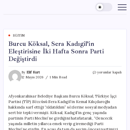
Skip
to
content
EĞITIM
Burcu Köksal, Sera Kadıgil’in
Eleştirisine İki Hafta Sonra Parti
Değiştirdi
Burcu
By
Elif Kurt
yorumlar kapalı
Köksal,
12 Mayıs 2026
1 Min Read
Sera
Kadıgil’in
Eleştirisine
Afyonkarahisar Belediye Başkanı Burcu Köksal, Türkiye İşçi
İki
Partisi (TİP) Sözcüsü Sera Kadıgil’in Kemal Kılıçdaroğlu
Hafta
Sonra
hakkında sarf ettiği “Aldatıldım” sözlerine sosyal medyadan
Parti
sert bir tepki vermişti. Köksal, Kadıgil’in genç yaşında
Değiştirdi
partinin Parti Meclisi’ne girdiğini hatırlatarak, “Gencecik
için
yaşında milletin yıllarca emek verip giremediği Parti
Meclisi’ne girdin. En acısı da tam da seçim öncesi partimizi