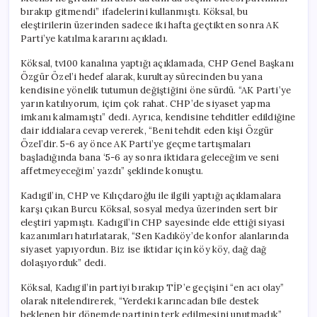
bırakıp gitmendi” ifadelerini kullanmıştı. Köksal, bu
eleştirilerin üzerinden sadece iki hafta geçtikten sonra AK
Parti’ye katılma kararını açıkladı.
Köksal, tv100 kanalına yaptığı açıklamada, CHP Genel Başkanı
Özgür Özel’i hedef alarak, kurultay sürecinden bu yana
kendisine yönelik tutumun değiştiğini öne sürdü. “AK Parti’ye
yarın katılıyorum, içim çok rahat. CHP’de siyaset yapma
imkanı kalmamıştı” dedi. Ayrıca, kendisine tehditler edildiğine
dair iddialara cevap vererek, “Beni tehdit eden kişi Özgür
Özel’dir. 5-6 ay önce AK Parti’ye geçme tartışmaları
başladığında bana ‘5-6 ay sonra iktidara geleceğim ve seni
affetmeyeceğim’ yazdı” şeklinde konuştu.
Kadıgil’in, CHP ve Kılıçdaroğlu ile ilgili yaptığı açıklamalara
karşı çıkan Burcu Köksal, sosyal medya üzerinden sert bir
eleştiri yapmıştı. Kadıgil’in CHP sayesinde elde ettiği siyasi
kazanımları hatırlatarak, “Sen Kadıköy’de konfor alanlarında
siyaset yapıyordun. Biz ise iktidar için köy köy, dağ dağ
dolaşıyorduk” dedi.
Köksal, Kadıgil’in partiyi bırakıp TİP’e geçişini “en acı olay”
olarak nitelendirerek, “Yerdeki karıncadan bile destek
beklenen bir dönemde partinin terk edilmesini unutmadık”