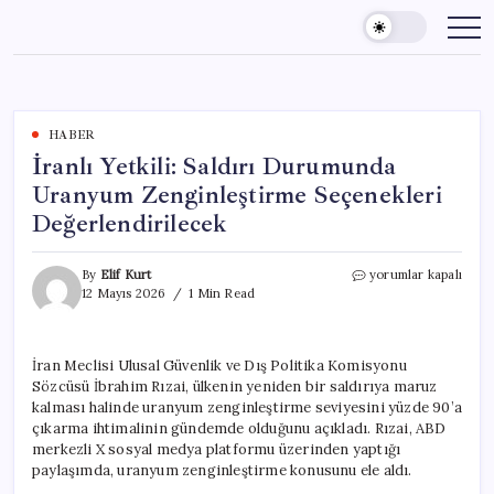
Skip
to
content
HABER
İranlı Yetkili: Saldırı Durumunda
Uranyum Zenginleştirme Seçenekleri
Değerlendirilecek
İranlı
By
Elif Kurt
yorumlar kapalı
Yetkili:
12 Mayıs 2026
1 Min Read
Saldırı
Durumunda
Uranyum
İran Meclisi Ulusal Güvenlik ve Dış Politika Komisyonu
Zenginleştirme
Sözcüsü İbrahim Rızai, ülkenin yeniden bir saldırıya maruz
Seçenekleri
Değerlendirilecek
kalması halinde uranyum zenginleştirme seviyesini yüzde 90’a
için
çıkarma ihtimalinin gündemde olduğunu açıkladı. Rızai, ABD
merkezli X sosyal medya platformu üzerinden yaptığı
paylaşımda, uranyum zenginleştirme konusunu ele aldı.