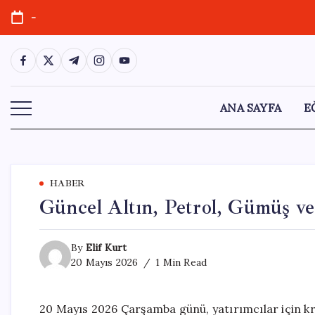
Skip
-
to
content
https://www.facebook.com/
https://twitter.com/
https://t.me/
https://www.instagram.com/
https://youtube.com/
ANA SAYFA
E
HABER
Güncel Altın, Petrol, Gümüş ve 
By
Elif Kurt
20 Mayıs 2026
1 Min Read
20 Mayıs 2026 Çarşamba günü, yatırımcılar için krit