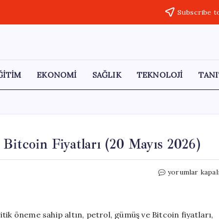
Subscribe t
ĞİTİM
EKONOMİ
SAĞLIK
TEKNOLOJİ
TANI
Bitcoin Fiyatları (20 Mayıs 2026)
Güncel
yorumlar kapal
Altın,
Petrol,
Gümüş
ve
ik öneme sahip altın, petrol, gümüş ve Bitcoin fiyatları,