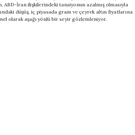
Bitcoin
ın, ABD-İran ilişkilerindeki tansiyonun azalmış olmasıyla
Fiyatları
tındaki düşüş, iç piyasada gram ve çeyrek altın fiyatlarına
(20
el olarak aşağı yönlü bir seyir gözlemleniyor.
Mayıs
2026)
için