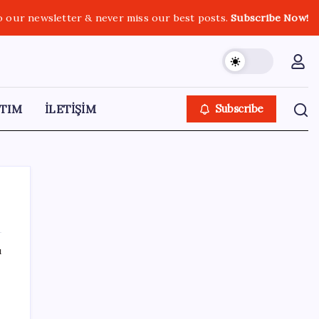
o our newsletter & never miss our best posts.
Subscribe Now!
TIM
İLETİŞİM
Subscribe
ı
SON YAZILAR
‘Çerçeve yasa’ teklifi TBMM’de… MHP’li Feti
Yıldız’dan ‘Demirtaş’ sorusuna yanıt: