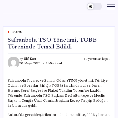
Skip
to
content
EĞITIM
Safranbolu TSO Yönetimi, TOBB
Töreninde Temsil Edildi
Safranbolu
By
Elif Kurt
yorumlar kapalı
TSO
20 Mayıs 2026
1 Min Read
Yönetimi,
TOBB
Töreninde
Safranbolu Ticaret ve Sanayi Odası (TSO) yönetimi, Türkiye
Temsil
Odalar ve Borsalar Birliği (TOBB) tarafından düzenlenen
Edildi
için
Hizmet Şeref Belgesi ve Plaket Takdim Töreni’ne katıldı.
Törende, Safranbolu TSO Başkanı Erol Altuntepe ve Meclis
Başkanı Cengiz Ünal, Cumhurbaşkanı Recep Tayyip Erdoğan
ile bir araya geldi.
Ankara’da gerçekleştirilen bu anlamlı etkinlikte, 2026 yılına ait