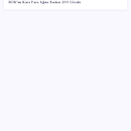
ROK’un Kara Para Ağına Baskın: 200 Gözaltı
SON YAZILAR
‘Çerçeve yasa’ teklifi TBMM’de… MHP’li Feti
Yıldız’dan ‘Demirtaş’ sorusuna yanıt: ‘Bekleyin’
Apple Ürünlerine Yeni Zam Dalgası Geliyor! iPhone
Fiyatı Uçacak!
Çanakkale Belediye Başkanı Muharrem Erkek YENİ
Parti’ye katıldı
Elif Buse Doğan Gözü Kapalı Teknolojik Cihazları