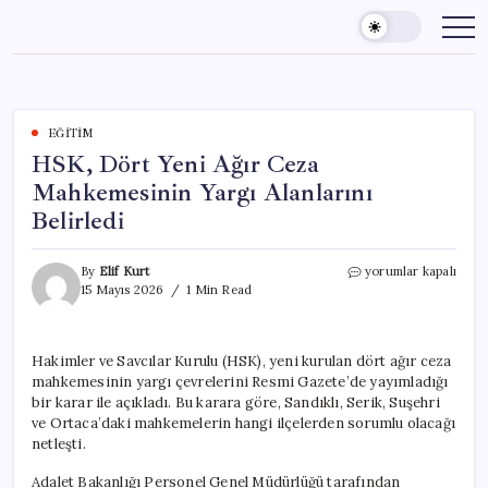
Skip
to
content
EĞITIM
HSK, Dört Yeni Ağır Ceza
Mahkemesinin Yargı Alanlarını
Belirledi
HSK,
By
Elif Kurt
yorumlar kapalı
Dört
15 Mayıs 2026
1 Min Read
Yeni
Ağır
Ceza
Hakimler ve Savcılar Kurulu (HSK), yeni kurulan dört ağır ceza
Mahkemesinin
mahkemesinin yargı çevrelerini Resmi Gazete’de yayımladığı
Yargı
Alanlarını
bir karar ile açıkladı. Bu karara göre, Sandıklı, Serik, Suşehri
Belirledi
ve Ortaca’daki mahkemelerin hangi ilçelerden sorumlu olacağı
için
netleşti.
Adalet Bakanlığı Personel Genel Müdürlüğü tarafından