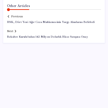
Other Articles
Previous
HSK, Dört Yeni Ağır Ceza Mahkemesinin Yargı Alanlarını Belirledi
Next
Rekabet Kurulu’ndan 142 Milyon Dolarlık Hisse Satışına Onay
SON YAZILAR
Artık çalışan primi tazminata yansıyacak