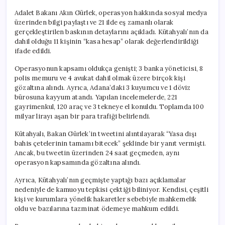
Adalet Bakanı Akın Gürlek, operasyon hakkında sosyal medya
üzerinden bilgi paylaştı ve 21 ilde eş zamanlı olarak
gerçekleştirilen baskının detaylarını açıkladı. Kütahyalı’nın da
dahil olduğu 11 kişinin “kasa hesap” olarak değerlendirildiği
ifade edildi.
Operasyonun kapsamı oldukça genişti; 3 banka yöneticisi, 8
polis memuru ve 4 avukat dahil olmak üzere birçok kişi
gözaltına alındı. Ayrıca, Adana’daki 3 kuyumcu ve 1 döviz
bürosuna kayyum atandı. Yapılan incelemelerde, 221
gayrimenkul, 120 araç ve 3 tekneye el konuldu. Toplamda 100
milyar lirayı aşan bir para trafiği belirlendi.
Kütahyalı, Bakan Gürlek’in tweetini alıntılayarak “Yasa dışı
bahis çetelerinin tamamı bitecek” şeklinde bir yanıt vermişti.
Ancak, bu tweetin üzerinden 24 saat geçmeden, aynı
operasyon kapsamında gözaltına alındı.
Ayrıca, Kütahyalı’nın geçmişte yaptığı bazı açıklamalar
nedeniyle de kamuoyu tepkisi çektiği biliniyor. Kendisi, çeşitli
kişi ve kurumlara yönelik hakaretler sebebiyle mahkemelik
oldu ve bazılarına tazminat ödemeye mahkum edildi.