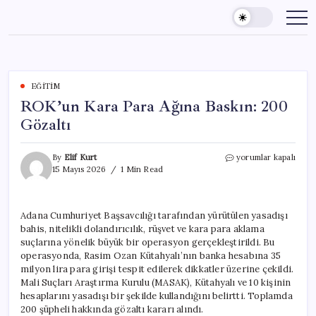
Skip
to
content
EĞITIM
ROK’un Kara Para Ağına Baskın: 200
Gözaltı
ROK’un
By
Elif Kurt
yorumlar kapalı
Kara
15 Mayıs 2026
1 Min Read
Para
Ağına
Baskın:
Adana Cumhuriyet Başsavcılığı tarafından yürütülen yasadışı
200
bahis, nitelikli dolandırıcılık, rüşvet ve kara para aklama
Gözaltı
için
suçlarına yönelik büyük bir operasyon gerçekleştirildi. Bu
operasyonda, Rasim Ozan Kütahyalı’nın banka hesabına 35
milyon lira para girişi tespit edilerek dikkatler üzerine çekildi.
Mali Suçları Araştırma Kurulu (MASAK), Kütahyalı ve 10 kişinin
hesaplarını yasadışı bir şekilde kullandığını belirtti. Toplamda
200 şüpheli hakkında gözaltı kararı alındı.